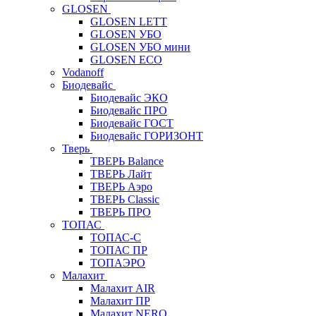
GLOSEN
GLOSEN LETT
GLOSEN УБО
GLOSEN УБО мини
GLOSEN ECO
Vodanoff
Биодевайс
Биодевайс ЭКО
Биодевайс ПРО
Биодевайс ГОСТ
Биодевайс ГОРИЗОНТ
Тверь
ТВЕРЬ Balance
ТВЕРЬ Лайт
ТВЕРЬ Аэро
ТВЕРЬ Classic
ТВЕРЬ ПРО
ТОПАС
ТОПАС-С
ТОПАС ПР
ТОПАЭРО
Малахит
Малахит AIR
Малахит ПР
Малахит NERO