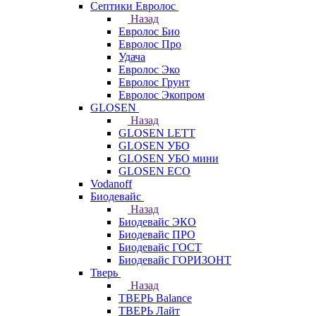
Септики Евролос
Назад
Евролос Био
Евролос Про
Удача
Евролос Эко
Евролос Грунт
Евролос Экопром
GLOSEN
Назад
GLOSEN LETT
GLOSEN УБО
GLOSEN УБО мини
GLOSEN ECO
Vodanoff
Биодевайс
Назад
Биодевайс ЭКО
Биодевайс ПРО
Биодевайс ГОСТ
Биодевайс ГОРИЗОНТ
Тверь
Назад
ТВЕРЬ Balance
ТВЕРЬ Лайт