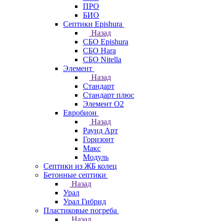
ПРО
БИО
Септики Epishura
Назад
СБО Epishura
СБО Hara
СБО Nitella
Элемент
Назад
Стандарт
Стандарт плюс
Элемент О2
Евробион
Назад
Раунд Арт
Горизонт
Макс
Модуль
Септики из ЖБ колец
Бетонные септики
Назад
Урал
Урал Гибрид
Пластиковые погреба
Назад