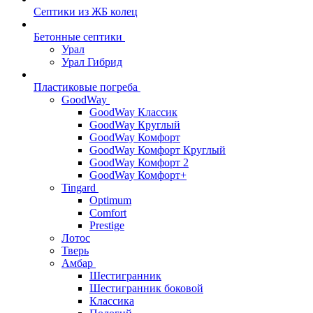
Септики из ЖБ колец
Бетонные септики
Урал
Урал Гибрид
Пластиковые погреба
GoodWay
GoodWay Классик
GoodWay Круглый
GoodWay Комфорт
GoodWay Комфорт Круглый
GoodWay Комфорт 2
GoodWay Комфорт+
Tingard
Optimum
Comfort
Prestige
Лотос
Тверь
Амбар
Шестигранник
Шестигранник боковой
Классика