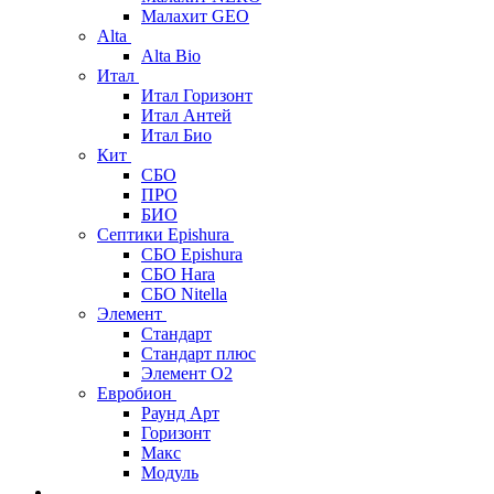
Малахит GEO
Alta
Alta Bio
Итал
Итал Горизонт
Итал Антей
Итал Био
Кит
СБО
ПРО
БИО
Септики Epishura
СБО Epishura
СБО Hara
СБО Nitella
Элемент
Стандарт
Стандарт плюс
Элемент О2
Евробион
Раунд Арт
Горизонт
Макс
Модуль