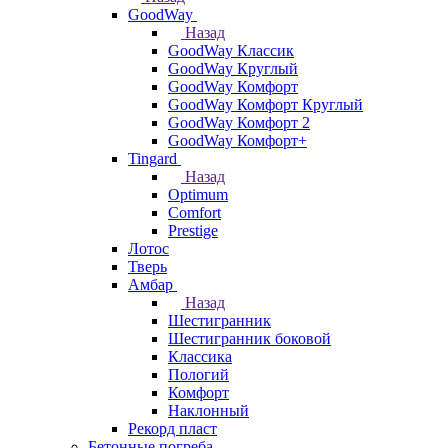
GoodWay
Назад
GoodWay Классик
GoodWay Круглый
GoodWay Комфорт
GoodWay Комфорт Круглый
GoodWay Комфорт 2
GoodWay Комфорт+
Tingard
Назад
Optimum
Comfort
Prestige
Лотос
Тверь
Амбар
Назад
Шестигранник
Шестигранник боковой
Классика
Пологий
Комфорт
Наклонный
Рекорд пласт
Бетонные погреба