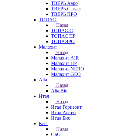
ТВЕРЬ Аэро
ТВЕРЬ Classic
ТВЕРЬ ПРО
ТОПАС
Назад
ТОПАС-С
ТОПАС ПР
ТОПАЭРО
Малахит
Назад
Малахит AIR
Малахит ПР
Малахит NERO
Малахит GEO
Alta
Назад
Alta Bio
Итал
Назад
Итал Горизонт
Итал Антей
Итал Био
Кит
Назад
СБО