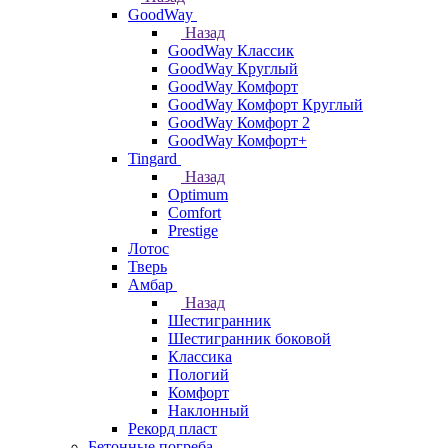
GoodWay
Назад
GoodWay Классик
GoodWay Круглый
GoodWay Комфорт
GoodWay Комфорт Круглый
GoodWay Комфорт 2
GoodWay Комфорт+
Tingard
Назад
Optimum
Comfort
Prestige
Лотос
Тверь
Амбар
Назад
Шестигранник
Шестигранник боковой
Классика
Пологий
Комфорт
Наклонный
Рекорд пласт
Бетонные погреба