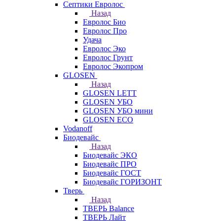
Септики Евролос
Назад
Евролос Био
Евролос Про
Удача
Евролос Эко
Евролос Грунт
Евролос Экопром
GLOSEN
Назад
GLOSEN LETT
GLOSEN УБО
GLOSEN УБО мини
GLOSEN ECO
Vodanoff
Биодевайс
Назад
Биодевайс ЭКО
Биодевайс ПРО
Биодевайс ГОСТ
Биодевайс ГОРИЗОНТ
Тверь
Назад
ТВЕРЬ Balance
ТВЕРЬ Лайт