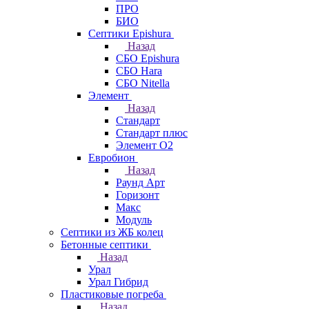
ПРО
БИО
Септики Epishura
Назад
СБО Epishura
СБО Hara
СБО Nitella
Элемент
Назад
Стандарт
Стандарт плюс
Элемент О2
Евробион
Назад
Раунд Арт
Горизонт
Макс
Модуль
Септики из ЖБ колец
Бетонные септики
Назад
Урал
Урал Гибрид
Пластиковые погреба
Назад