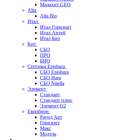
Малахит GEO
Alta
Alta Bio
Итал
Итал Горизонт
Итал Антей
Итал Био
Кит
СБО
ПРО
БИО
Септики Epishura
СБО Epishura
СБО Hara
СБО Nitella
Элемент
Стандарт
Стандарт плюс
Элемент О2
Евробион
Раунд Арт
Горизонт
Макс
Модуль