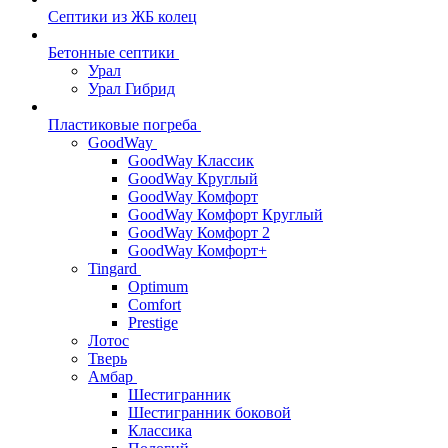
Септики из ЖБ колец
Бетонные септики
Урал
Урал Гибрид
Пластиковые погреба
GoodWay
GoodWay Классик
GoodWay Круглый
GoodWay Комфорт
GoodWay Комфорт Круглый
GoodWay Комфорт 2
GoodWay Комфорт+
Tingard
Optimum
Comfort
Prestige
Лотос
Тверь
Амбар
Шестигранник
Шестигранник боковой
Классика