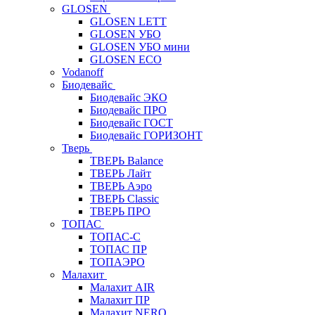
GLOSEN
GLOSEN LETT
GLOSEN УБО
GLOSEN УБО мини
GLOSEN ECO
Vodanoff
Биодевайс
Биодевайс ЭКО
Биодевайс ПРО
Биодевайс ГОСТ
Биодевайс ГОРИЗОНТ
Тверь
ТВЕРЬ Balance
ТВЕРЬ Лайт
ТВЕРЬ Аэро
ТВЕРЬ Classic
ТВЕРЬ ПРО
ТОПАС
ТОПАС-С
ТОПАС ПР
ТОПАЭРО
Малахит
Малахит AIR
Малахит ПР
Малахит NERO