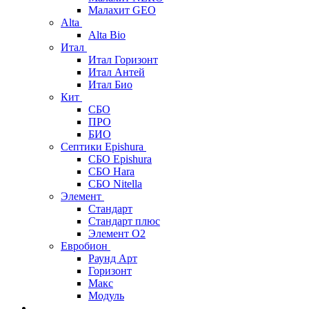
Малахит GEO
Alta
Alta Bio
Итал
Итал Горизонт
Итал Антей
Итал Био
Кит
СБО
ПРО
БИО
Септики Epishura
СБО Epishura
СБО Hara
СБО Nitella
Элемент
Стандарт
Стандарт плюс
Элемент О2
Евробион
Раунд Арт
Горизонт
Макс
Модуль