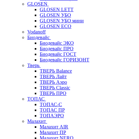
GLOSEN
GLOSEN LETT
GLOSEN УБО
GLOSEN УБО мини
GLOSEN ECO
Vodanoff
Биодевайс
Биодевайс ЭКО
Биодевайс ПРО
Биодевайс ГОСТ
Биодевайс ГОРИЗОНТ
Тверь
ТВЕРЬ Balance
ТВЕРЬ Лайт
ТВЕРЬ Аэро
ТВЕРЬ Classic
ТВЕРЬ ПРО
ТОПАС
ТОПАС-С
ТОПАС ПР
ТОПАЭРО
Малахит
Малахит AIR
Малахит ПР
Малахит NERO