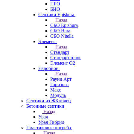
ПРО
БИО
Септики Epishura
Назад
СБО Epishura
СБО Hara
СБО Nitella
Элемент
Назад
Стандарт
Стандарт плюс
Элемент О2
Евробион
Назад
Раунд Арт
Горизонт
Макс
Модуль
Септики из ЖБ колец
Бетонные септики
Назад
Урал
Урал Гибрид
Пластиковые погреба
Назад