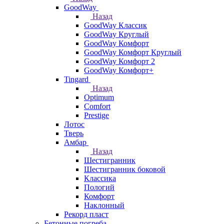
GoodWay
Назад
GoodWay Классик
GoodWay Круглый
GoodWay Комфорт
GoodWay Комфорт Круглый
GoodWay Комфорт 2
GoodWay Комфорт+
Tingard
Назад
Optimum
Comfort
Prestige
Лотос
Тверь
Амбар
Назад
Шестигранник
Шестигранник боковой
Классика
Пологий
Комфорт
Наклонный
Рекорд пласт
Бетонные погреба