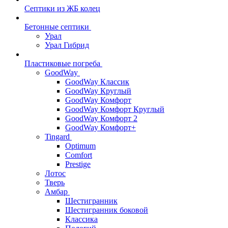
Септики из ЖБ колец
Бетонные септики
Урал
Урал Гибрид
Пластиковые погреба
GoodWay
GoodWay Классик
GoodWay Круглый
GoodWay Комфорт
GoodWay Комфорт Круглый
GoodWay Комфорт 2
GoodWay Комфорт+
Tingard
Optimum
Comfort
Prestige
Лотос
Тверь
Амбар
Шестигранник
Шестигранник боковой
Классика