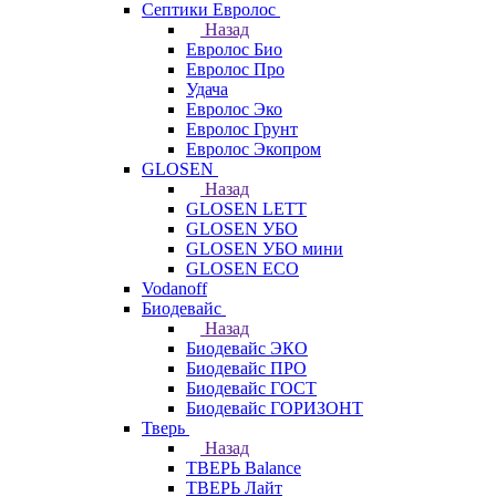
Септики Евролос
Назад
Евролос Био
Евролос Про
Удача
Евролос Эко
Евролос Грунт
Евролос Экопром
GLOSEN
Назад
GLOSEN LETT
GLOSEN УБО
GLOSEN УБО мини
GLOSEN ECO
Vodanoff
Биодевайс
Назад
Биодевайс ЭКО
Биодевайс ПРО
Биодевайс ГОСТ
Биодевайс ГОРИЗОНТ
Тверь
Назад
ТВЕРЬ Balance
ТВЕРЬ Лайт