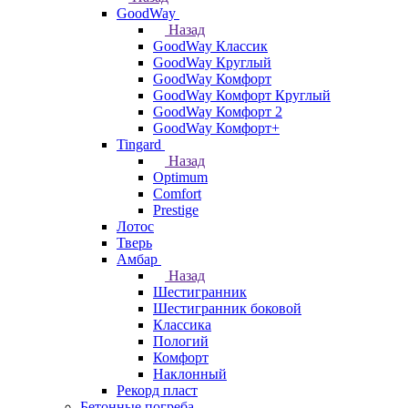
GoodWay
Назад
GoodWay Классик
GoodWay Круглый
GoodWay Комфорт
GoodWay Комфорт Круглый
GoodWay Комфорт 2
GoodWay Комфорт+
Tingard
Назад
Optimum
Comfort
Prestige
Лотос
Тверь
Амбар
Назад
Шестигранник
Шестигранник боковой
Классика
Пологий
Комфорт
Наклонный
Рекорд пласт
Бетонные погреба