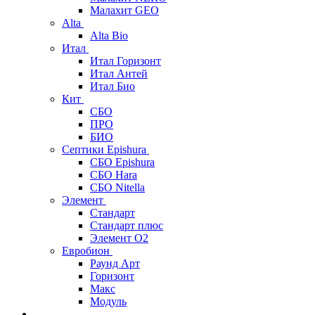
Малахит GEO
Alta
Alta Bio
Итал
Итал Горизонт
Итал Антей
Итал Био
Кит
СБО
ПРО
БИО
Септики Epishura
СБО Epishura
СБО Hara
СБО Nitella
Элемент
Стандарт
Стандарт плюс
Элемент О2
Евробион
Раунд Арт
Горизонт
Макс
Модуль