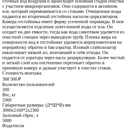
сточных вод воздухом и происходит основная стадия очистки
с участием микроорганизмов. Они содержатся в активном
иле, который перемешивается со стоками. Очищенные воды
подаются во вторичный отстойник насосом циркулятором.
Камера отстойника имеет форму усеченной пирамиды. В нем
осуществляется отделение осветленной воды от ила. Он
оседает на дне емкости, тогда как вода самотеком удаляется из
очистной станции через выводную трубу. Пленка жира на
поверхности вод в отстойнике удаляется жироуловителем на
переработку обратно в бак-аэратор. Иловый стабилизатор
накапливает вязкий ил, впитавший в себя отходы. Он
подается от аэратора через насос рециркуляции. Более чистый
и легкий слой ила постепенно перетекает обратно в
приемную камеру и дальше участвует в очистке стоков.
Стоимость монтажа
368 500 ₽
Количество пользователей
200
Вес, кг
3360
Габаритные размеры: (Д*Ш*В) мм
3000х2160*2х2360
Залповый сброс, л
5000
Вода/песок