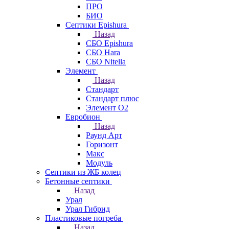
ПРО
БИО
Септики Epishura
Назад
СБО Epishura
СБО Hara
СБО Nitella
Элемент
Назад
Стандарт
Стандарт плюс
Элемент О2
Евробион
Назад
Раунд Арт
Горизонт
Макс
Модуль
Септики из ЖБ колец
Бетонные септики
Назад
Урал
Урал Гибрид
Пластиковые погреба
Назад