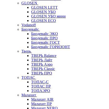
GLOSEN
GLOSEN LETT
GLOSEN УБО
GLOSEN УБО мини
GLOSEN ECO
Vodanoff
Биодевайс
Биодевайс ЭКО
Биодевайс ПРО
Биодевайс ГОСТ
Биодевайс ГОРИЗОНТ
Тверь
ТВЕРЬ Balance
ТВЕРЬ Лайт
ТВЕРЬ Аэро
ТВЕРЬ Classic
ТВЕРЬ ПРО
ТОПАС
ТОПАС-С
ТОПАС ПР
ТОПАЭРО
Малахит
Малахит AIR
Малахит ПР
Малахит NERO