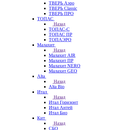
ТВЕРЬ Аэро
ТВЕРЬ Classic
ТВЕРЬ ПРО
ТОПАС
Назад
ТОПАС-С
ТОПАС ПР
ТОПАЭРО
Малахит
Назад
Малахит AIR
Малахит ПР
Малахит NERO
Малахит GEO
Alta
Назад
Alta Bio
Итал
Назад
Итал Горизонт
Итал Антей
Итал Био
Кит
Назад
СБО