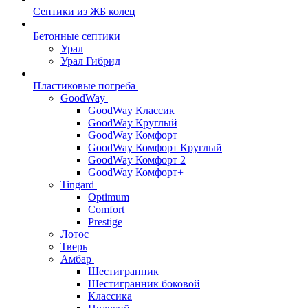
Септики из ЖБ колец
Бетонные септики
Урал
Урал Гибрид
Пластиковые погреба
GoodWay
GoodWay Классик
GoodWay Круглый
GoodWay Комфорт
GoodWay Комфорт Круглый
GoodWay Комфорт 2
GoodWay Комфорт+
Tingard
Optimum
Comfort
Prestige
Лотос
Тверь
Амбар
Шестигранник
Шестигранник боковой
Классика