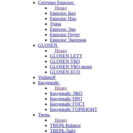
Септики Евролос
Назад
Евролос Био
Евролос Про
Удача
Евролос Эко
Евролос Грунт
Евролос Экопром
GLOSEN
Назад
GLOSEN LETT
GLOSEN УБО
GLOSEN УБО мини
GLOSEN ECO
Vodanoff
Биодевайс
Назад
Биодевайс ЭКО
Биодевайс ПРО
Биодевайс ГОСТ
Биодевайс ГОРИЗОНТ
Тверь
Назад
ТВЕРЬ Balance
ТВЕРЬ Лайт