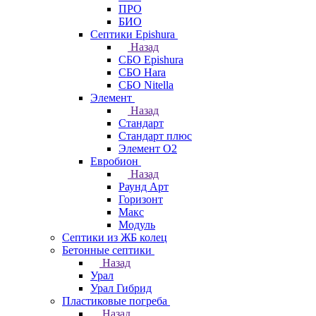
ПРО
БИО
Септики Epishura
Назад
СБО Epishura
СБО Hara
СБО Nitella
Элемент
Назад
Стандарт
Стандарт плюс
Элемент О2
Евробион
Назад
Раунд Арт
Горизонт
Макс
Модуль
Септики из ЖБ колец
Бетонные септики
Назад
Урал
Урал Гибрид
Пластиковые погреба
Назад