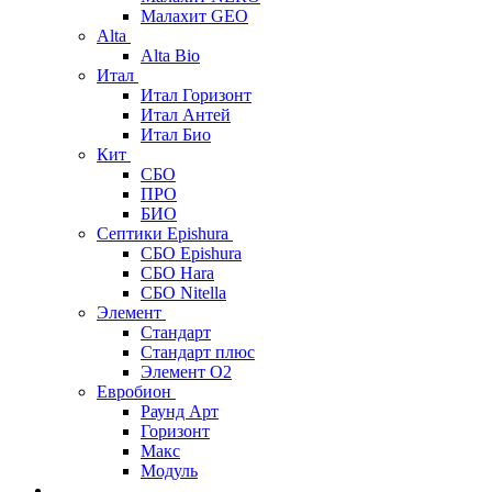
Малахит GEO
Alta
Alta Bio
Итал
Итал Горизонт
Итал Антей
Итал Био
Кит
СБО
ПРО
БИО
Септики Epishura
СБО Epishura
СБО Hara
СБО Nitella
Элемент
Стандарт
Стандарт плюс
Элемент О2
Евробион
Раунд Арт
Горизонт
Макс
Модуль