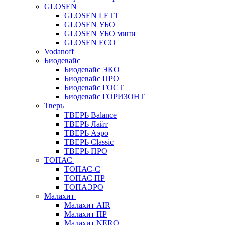
GLOSEN
GLOSEN LETT
GLOSEN УБО
GLOSEN УБО мини
GLOSEN ECO
Vodanoff
Биодевайс
Биодевайс ЭКО
Биодевайс ПРО
Биодевайс ГОСТ
Биодевайс ГОРИЗОНТ
Тверь
ТВЕРЬ Balance
ТВЕРЬ Лайт
ТВЕРЬ Аэро
ТВЕРЬ Classic
ТВЕРЬ ПРО
ТОПАС
ТОПАС-С
ТОПАС ПР
ТОПАЭРО
Малахит
Малахит AIR
Малахит ПР
Малахит NERO