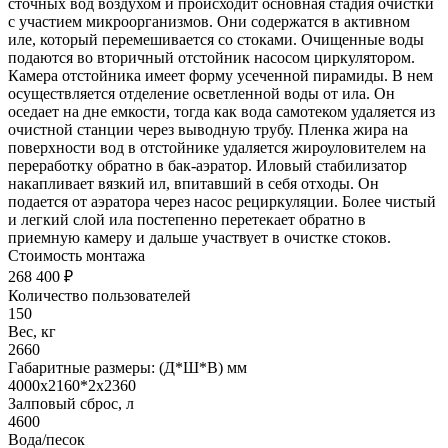
сточных вод воздухом и происходит основная стадия очистки
с участием микроорганизмов. Они содержатся в активном
иле, который перемешивается со стоками. Очищенные воды
подаются во вторичный отстойник насосом циркулятором.
Камера отстойника имеет форму усеченной пирамиды. В нем
осуществляется отделение осветленной воды от ила. Он
оседает на дне емкости, тогда как вода самотеком удаляется из
очистной станции через выводную трубу. Пленка жира на
поверхности вод в отстойнике удаляется жироуловителем на
переработку обратно в бак-аэратор. Иловый стабилизатор
накапливает вязкий ил, впитавший в себя отходы. Он
подается от аэратора через насос рециркуляции. Более чистый
и легкий слой ила постепенно перетекает обратно в
приемную камеру и дальше участвует в очистке стоков.
Стоимость монтажа
268 400 ₽
Количество пользователей
150
Вес, кг
2660
Габаритные размеры: (Д*Ш*В) мм
4000х2160*2х2360
Залповый сброс, л
4600
Вода/песок