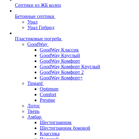
Септики из ЖБ колец
Бетонные септики
Урал
Урал Гибрид
Пластиковые погреба
GoodWay
GoodWay Классик
GoodWay Круглый
GoodWay Комфорт
GoodWay Комфорт Круглый
GoodWay Комфорт 2
GoodWay Комфорт+
Tingard
Optimum
Comfort
Prestige
Лотос
Тверь
Амбар
Шестигранник
Шестигранник боковой
Классика