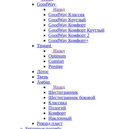
GoodWay
Назад
GoodWay Классик
GoodWay Круглый
GoodWay Комфорт
GoodWay Комфорт Круглый
GoodWay Комфорт 2
GoodWay Комфорт+
Tingard
Назад
Optimum
Comfort
Prestige
Лотос
Тверь
Амбар
Назад
Шестигранник
Шестигранник боковой
Классика
Пологий
Комфорт
Наклонный
Рекорд пласт
Бетонные погреба