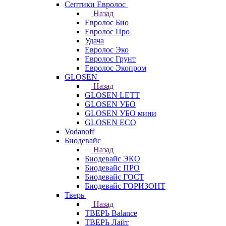
Септики Евролос
Назад
Евролос Био
Евролос Про
Удача
Евролос Эко
Евролос Грунт
Евролос Экопром
GLOSEN
Назад
GLOSEN LETT
GLOSEN УБО
GLOSEN УБО мини
GLOSEN ECO
Vodanoff
Биодевайс
Назад
Биодевайс ЭКО
Биодевайс ПРО
Биодевайс ГОСТ
Биодевайс ГОРИЗОНТ
Тверь
Назад
ТВЕРЬ Balance
ТВЕРЬ Лайт