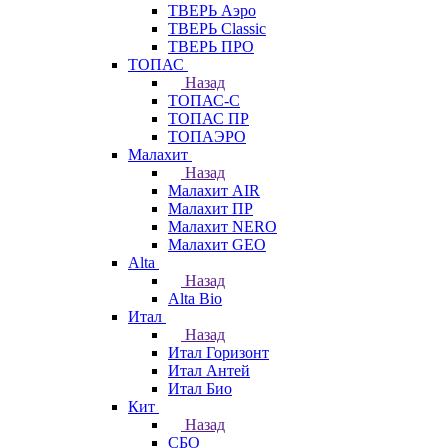
ТВЕРЬ Аэро
ТВЕРЬ Classic
ТВЕРЬ ПРО
ТОПАС
Назад
ТОПАС-С
ТОПАС ПР
ТОПАЭРО
Малахит
Назад
Малахит AIR
Малахит ПР
Малахит NERO
Малахит GEO
Alta
Назад
Alta Bio
Итал
Назад
Итал Горизонт
Итал Антей
Итал Био
Кит
Назад
СБО