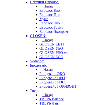
Септики Евролос
Назад
Евролос Био
Евролос Про
Удача
Евролос Эко
Евролос Грунт
Евролос Экопром
GLOSEN
Назад
GLOSEN LETT
GLOSEN УБО
GLOSEN УБО мини
GLOSEN ECO
Vodanoff
Биодевайс
Назад
Биодевайс ЭКО
Биодевайс ПРО
Биодевайс ГОСТ
Биодевайс ГОРИЗОНТ
Тверь
Назад
ТВЕРЬ Balance
ТВЕРЬ Лайт