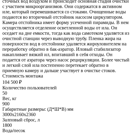
сточных вод воздухом и происходит основная стадия очистки
с участием микроорганизмов. Они содержатся в активном
иле, который перемешивается со стоками. Очищенные воды
подаются во вторичный отстойник насосом циркулятором.
Камера отстойника имеет форму усеченной пирамиды. В нем
осуществляется отделение осветленной воды от ила. Он
оседает на дне емкости, тогда как вода самотеком удаляется из
очистной станции через выводную трубу. Пленка жира на
поверхности вод в отстойнике удаляется жироуловителем на
переработку обратно в бак-аэратор. Иловый стабилизатор
накапливает вязкий ил, впитавший в себя отходы. Он
подается от аэратора через насос рециркуляции. Более чистый
и легкий слой ила постепенно перетекает обратно в
приемную камеру и дальше участвует в очистке стоков.
Стоимость монтажа
104 500 ₽
Количество пользователей
50
Вес, кг
900
Габаритные размеры: (Д*Ш*В) мм
3000х2160х2360
Залповый сброс, л
1800
Вода/песок