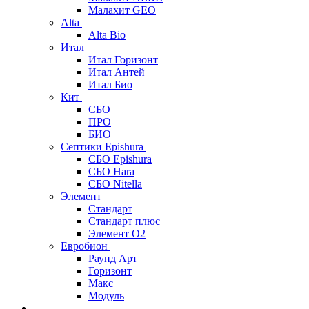
Малахит GEO
Alta
Alta Bio
Итал
Итал Горизонт
Итал Антей
Итал Био
Кит
СБО
ПРО
БИО
Септики Epishura
СБО Epishura
СБО Hara
СБО Nitella
Элемент
Стандарт
Стандарт плюс
Элемент О2
Евробион
Раунд Арт
Горизонт
Макс
Модуль