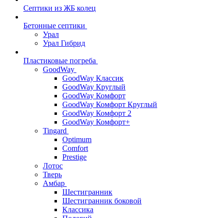
Септики из ЖБ колец
Бетонные септики
Урал
Урал Гибрид
Пластиковые погреба
GoodWay
GoodWay Классик
GoodWay Круглый
GoodWay Комфорт
GoodWay Комфорт Круглый
GoodWay Комфорт 2
GoodWay Комфорт+
Tingard
Optimum
Comfort
Prestige
Лотос
Тверь
Амбар
Шестигранник
Шестигранник боковой
Классика