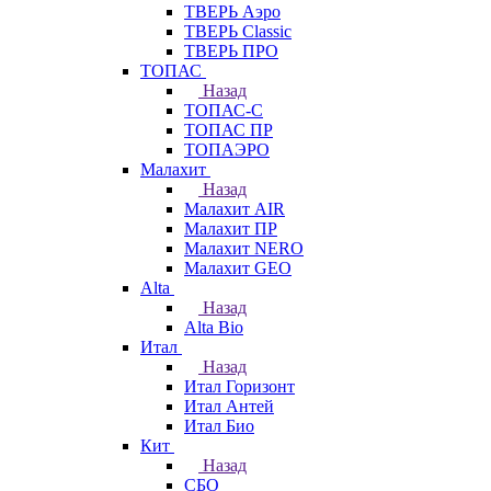
ТВЕРЬ Аэро
ТВЕРЬ Classic
ТВЕРЬ ПРО
ТОПАС
Назад
ТОПАС-С
ТОПАС ПР
ТОПАЭРО
Малахит
Назад
Малахит AIR
Малахит ПР
Малахит NERO
Малахит GEO
Alta
Назад
Alta Bio
Итал
Назад
Итал Горизонт
Итал Антей
Итал Био
Кит
Назад
СБО