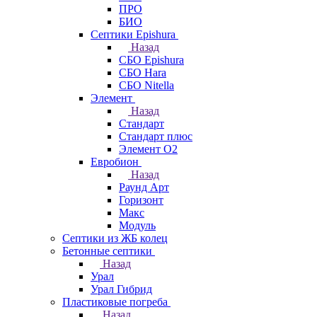
ПРО
БИО
Септики Epishura
Назад
СБО Epishura
СБО Hara
СБО Nitella
Элемент
Назад
Стандарт
Стандарт плюс
Элемент О2
Евробион
Назад
Раунд Арт
Горизонт
Макс
Модуль
Септики из ЖБ колец
Бетонные септики
Назад
Урал
Урал Гибрид
Пластиковые погреба
Назад