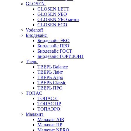
GLOSEN
GLOSEN LETT
GLOSEN УБО
GLOSEN УБО мини
GLOSEN ECO
Vodanoff
Биодевайс
Биодевайс ЭКО
Биодевайс ПРО
Биодевайс ГОСТ
Биодевайс ГОРИЗОНТ
Тверь
ТВЕРЬ Balance
ТВЕРЬ Лайт
ТВЕРЬ Аэро
ТВЕРЬ Classic
ТВЕРЬ ПРО
ТОПАС
ТОПАС-С
ТОПАС ПР
ТОПАЭРО
Малахит
Малахит AIR
Малахит ПР
Малахит NERO