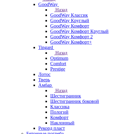
GoodWay
Назад
GoodWay Классик
GoodWay Круглый
GoodWay Комфорт
GoodWay Комфорт Круглый
GoodWay Комфорт 2
GoodWay Комфорт+
Tingard
Назад
Optimum
Comfort
Prestige
Лотос
Тверь
Амбар
Назад
Шестигранник
Шестигранник боковой
Классика
Пологий
Комфорт
Наклонный
Рекорд пласт
Бетонные погреба