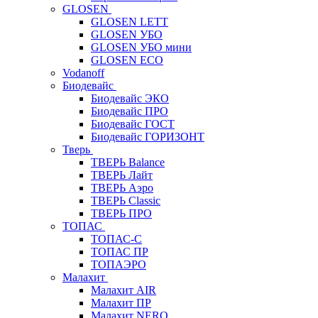
GLOSEN
GLOSEN LETT
GLOSEN УБО
GLOSEN УБО мини
GLOSEN ECO
Vodanoff
Биодевайс
Биодевайс ЭКО
Биодевайс ПРО
Биодевайс ГОСТ
Биодевайс ГОРИЗОНТ
Тверь
ТВЕРЬ Balance
ТВЕРЬ Лайт
ТВЕРЬ Аэро
ТВЕРЬ Classic
ТВЕРЬ ПРО
ТОПАС
ТОПАС-С
ТОПАС ПР
ТОПАЭРО
Малахит
Малахит AIR
Малахит ПР
Малахит NERO