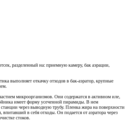
сек, разделенный на: приемную камеру, бак аэрации,
тика выполняет откачку отходов в бак-аэратор, крупные
лем.
участием микроорганизмов. Они содержатся в активном иле,
ойника имеет форму усеченной пирамиды. В нем
ой станции через выводную трубу. Пленка жира на поверхности
, впитавший в себя отходы. Он подается от аэратора через
очистке стоков.