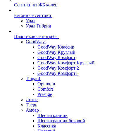
Септики из ЖБ колец
Бетонные септики
Урал
Урал Гибрид
Пластиковые погреба
GoodWay
GoodWay Классик
GoodWay Круглый
GoodWay Комфорт
GoodWay Комфорт Круглый
GoodWay Комфорт 2
GoodWay Комфорт+
Tingard
Optimum
Comfort
Prestige
Лотос
Тверь
Амбар
Шестигранник
Шестигранник боковой
Классика