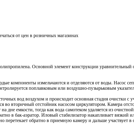
ичаться от цен в розничных магазинах
олипропилена. Основной элемент конструкции уравнительный от
рдые компоненты измельчаются и отделяются от воды. Насос сеп
контролируется поплавковым или воздушно-пузырьковым указате
сточных вод воздухом и происходит основная стадия очистки с 
я во вторичный отстойник насосом циркулятором. Камера отст
 на дне емкости, тогда как вода самотеком удаляется из очистн
атно в бак-аэратор. Иловый стабилизатор накапливает вязкий ил
но перетекает обратно в приемную камеру и дальше участвует в 