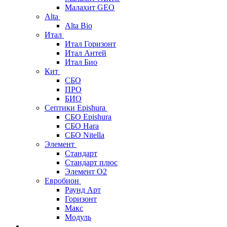
Малахит GEO
Alta
Alta Bio
Итал
Итал Горизонт
Итал Антей
Итал Био
Кит
СБО
ПРО
БИО
Септики Epishura
СБО Epishura
СБО Hara
СБО Nitella
Элемент
Стандарт
Стандарт плюс
Элемент О2
Евробион
Раунд Арт
Горизонт
Макс
Модуль