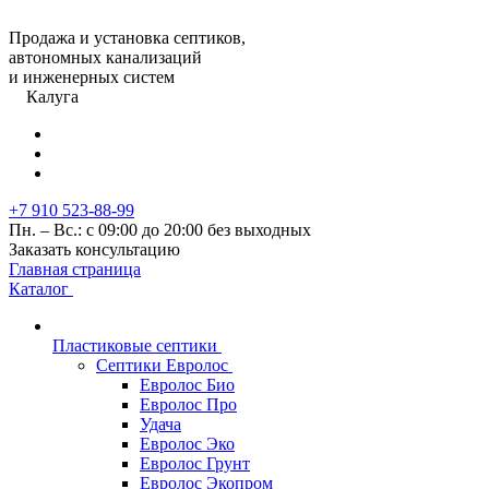
Продажа и установка септиков,
автономных канализаций
и инженерных систем
Калуга
+7 910 523-88-99
Пн. – Вс.: с 09:00 до 20:00 без выходных
Заказать консультацию
Главная страница
Каталог
Пластиковые септики
Септики Евролос
Евролос Био
Евролос Про
Удача
Евролос Эко
Евролос Грунт
Евролос Экопром