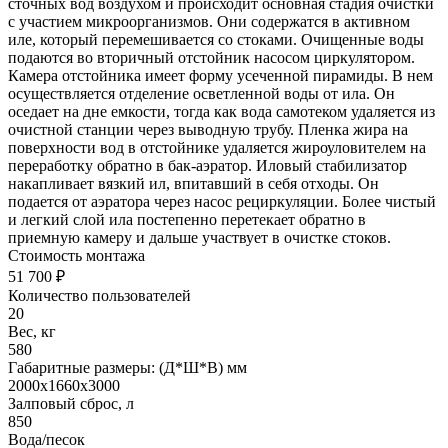
сточных вод воздухом и происходит основная стадия очистки
с участием микроорганизмов. Они содержатся в активном
иле, который перемешивается со стоками. Очищенные воды
подаются во вторичный отстойник насосом циркулятором.
Камера отстойника имеет форму усеченной пирамиды. В нем
осуществляется отделение осветленной воды от ила. Он
оседает на дне емкости, тогда как вода самотеком удаляется из
очистной станции через выводную трубу. Пленка жира на
поверхности вод в отстойнике удаляется жироуловителем на
переработку обратно в бак-аэратор. Иловый стабилизатор
накапливает вязкий ил, впитавший в себя отходы. Он
подается от аэратора через насос рециркуляции. Более чистый
и легкий слой ила постепенно перетекает обратно в
приемную камеру и дальше участвует в очистке стоков.
Стоимость монтажа
51 700 ₽
Количество пользователей
20
Вес, кг
580
Габаритные размеры: (Д*Ш*В) мм
2000х1660х3000
Залповый сброс, л
850
Вода/песок