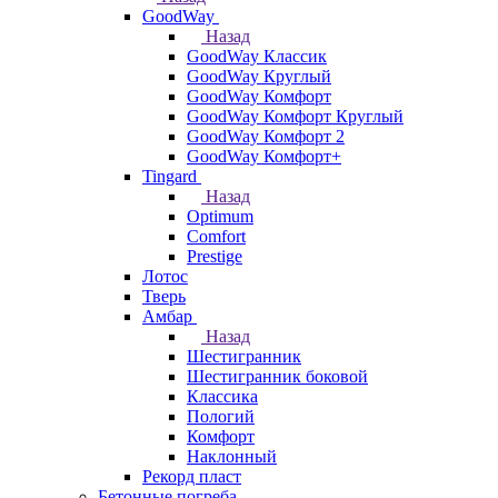
GoodWay
Назад
GoodWay Классик
GoodWay Круглый
GoodWay Комфорт
GoodWay Комфорт Круглый
GoodWay Комфорт 2
GoodWay Комфорт+
Tingard
Назад
Optimum
Comfort
Prestige
Лотос
Тверь
Амбар
Назад
Шестигранник
Шестигранник боковой
Классика
Пологий
Комфорт
Наклонный
Рекорд пласт
Бетонные погреба