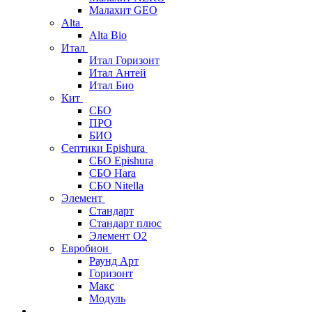
Малахит GEO
Alta
Alta Bio
Итал
Итал Горизонт
Итал Антей
Итал Био
Кит
СБО
ПРО
БИО
Септики Epishura
СБО Epishura
СБО Hara
СБО Nitella
Элемент
Стандарт
Стандарт плюс
Элемент О2
Евробион
Раунд Арт
Горизонт
Макс
Модуль