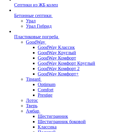
Септики из ЖБ колец
Бетонные септики
Урал
Урал Гибрид
Пластиковые погреба
GoodWay
GoodWay Классик
GoodWay Круглый
GoodWay Комфорт
GoodWay Комфорт Круглый
GoodWay Комфорт 2
GoodWay Комфорт+
Tingard
Optimum
Comfort
Prestige
Лотос
Тверь
Амбар
Шестигранник
Шестигранник боковой
Классика