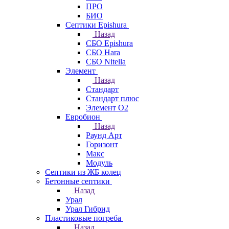
ПРО
БИО
Септики Epishura
Назад
СБО Epishura
СБО Hara
СБО Nitella
Элемент
Назад
Стандарт
Стандарт плюс
Элемент О2
Евробион
Назад
Раунд Арт
Горизонт
Макс
Модуль
Септики из ЖБ колец
Бетонные септики
Назад
Урал
Урал Гибрид
Пластиковые погреба
Назад