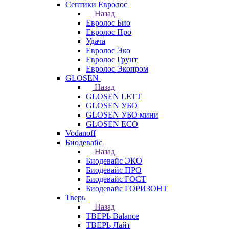
Септики Евролос
Назад
Евролос Био
Евролос Про
Удача
Евролос Эко
Евролос Грунт
Евролос Экопром
GLOSEN
Назад
GLOSEN LETT
GLOSEN УБО
GLOSEN УБО мини
GLOSEN ECO
Vodanoff
Биодевайс
Назад
Биодевайс ЭКО
Биодевайс ПРО
Биодевайс ГОСТ
Биодевайс ГОРИЗОНТ
Тверь
Назад
ТВЕРЬ Balance
ТВЕРЬ Лайт