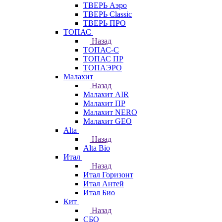
ТВЕРЬ Аэро
ТВЕРЬ Classic
ТВЕРЬ ПРО
ТОПАС
Назад
ТОПАС-С
ТОПАС ПР
ТОПАЭРО
Малахит
Назад
Малахит AIR
Малахит ПР
Малахит NERO
Малахит GEO
Alta
Назад
Alta Bio
Итал
Назад
Итал Горизонт
Итал Антей
Итал Био
Кит
Назад
СБО