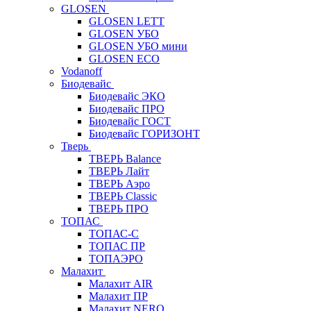
GLOSEN
GLOSEN LETT
GLOSEN УБО
GLOSEN УБО мини
GLOSEN ECO
Vodanoff
Биодевайс
Биодевайс ЭКО
Биодевайс ПРО
Биодевайс ГОСТ
Биодевайс ГОРИЗОНТ
Тверь
ТВЕРЬ Balance
ТВЕРЬ Лайт
ТВЕРЬ Аэро
ТВЕРЬ Classic
ТВЕРЬ ПРО
ТОПАС
ТОПАС-С
ТОПАС ПР
ТОПАЭРО
Малахит
Малахит AIR
Малахит ПР
Малахит NERO