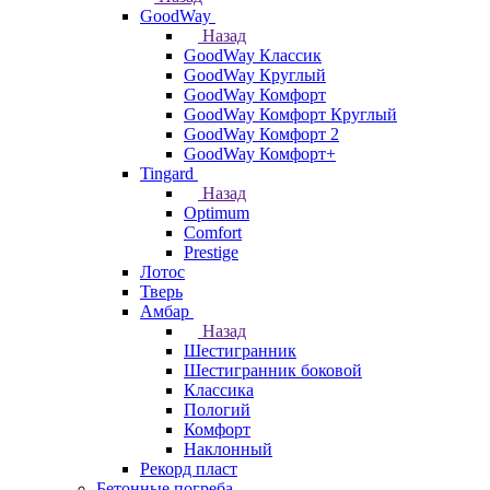
GoodWay
Назад
GoodWay Классик
GoodWay Круглый
GoodWay Комфорт
GoodWay Комфорт Круглый
GoodWay Комфорт 2
GoodWay Комфорт+
Tingard
Назад
Optimum
Comfort
Prestige
Лотос
Тверь
Амбар
Назад
Шестигранник
Шестигранник боковой
Классика
Пологий
Комфорт
Наклонный
Рекорд пласт
Бетонные погреба