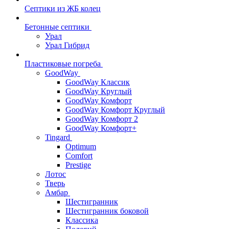
Септики из ЖБ колец
Бетонные септики
Урал
Урал Гибрид
Пластиковые погреба
GoodWay
GoodWay Классик
GoodWay Круглый
GoodWay Комфорт
GoodWay Комфорт Круглый
GoodWay Комфорт 2
GoodWay Комфорт+
Tingard
Optimum
Comfort
Prestige
Лотос
Тверь
Амбар
Шестигранник
Шестигранник боковой
Классика