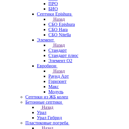
ПРО
БИО
Септики Epishura
Назад
СБО Epishura
СБО Hara
СБО Nitella
Элемент
Назад
Стандарт
Стандарт плюс
Элемент О2
Евробион
Назад
Раунд Арт
Горизонт
Макс
Модуль
Септики из ЖБ колец
Бетонные септики
Назад
Урал
Урал Гибрид
Пластиковые погреба
Назад