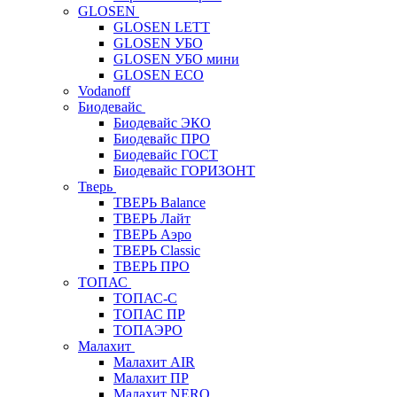
GLOSEN
GLOSEN LETT
GLOSEN УБО
GLOSEN УБО мини
GLOSEN ECO
Vodanoff
Биодевайс
Биодевайс ЭКО
Биодевайс ПРО
Биодевайс ГОСТ
Биодевайс ГОРИЗОНТ
Тверь
ТВЕРЬ Balance
ТВЕРЬ Лайт
ТВЕРЬ Аэро
ТВЕРЬ Classic
ТВЕРЬ ПРО
ТОПАС
ТОПАС-С
ТОПАС ПР
ТОПАЭРО
Малахит
Малахит AIR
Малахит ПР
Малахит NERO