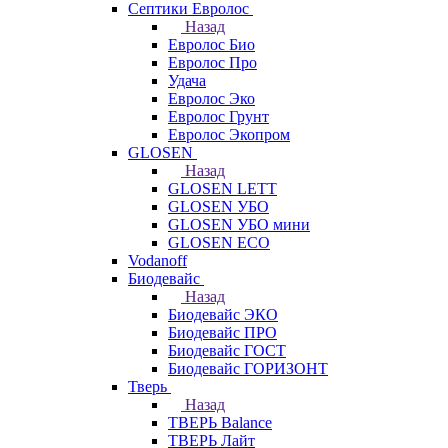
Септики Евролос
Назад
Евролос Био
Евролос Про
Удача
Евролос Эко
Евролос Грунт
Евролос Экопром
GLOSEN
Назад
GLOSEN LETT
GLOSEN УБО
GLOSEN УБО мини
GLOSEN ECO
Vodanoff
Биодевайс
Назад
Биодевайс ЭКО
Биодевайс ПРО
Биодевайс ГОСТ
Биодевайс ГОРИЗОНТ
Тверь
Назад
ТВЕРЬ Balance
ТВЕРЬ Лайт