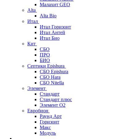
Малахит GEO
Alta
Alta Bio
Итал
Итал Горизонт
Итал Антей
Итал Био
Кит
СБО
ПРО
БИО
Септики Epishura
СБО Epishura
СБО Hara
СБО Nitella
Элемент
Стандарт
Стандарт плюс
Элемент О2
Евробион
Раунд Арт
Горизонт
Макс
Модуль