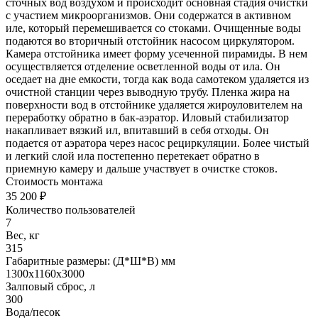
сточных вод воздухом и происходит основная стадия очистки
с участием микроорганизмов. Они содержатся в активном
иле, который перемешивается со стоками. Очищенные воды
подаются во вторичный отстойник насосом циркулятором.
Камера отстойника имеет форму усеченной пирамиды. В нем
осуществляется отделение осветленной воды от ила. Он
оседает на дне емкости, тогда как вода самотеком удаляется из
очистной станции через выводную трубу. Пленка жира на
поверхности вод в отстойнике удаляется жироуловителем на
переработку обратно в бак-аэратор. Иловый стабилизатор
накапливает вязкий ил, впитавший в себя отходы. Он
подается от аэратора через насос рециркуляции. Более чистый
и легкий слой ила постепенно перетекает обратно в
приемную камеру и дальше участвует в очистке стоков.
Стоимость монтажа
35 200 ₽
Количество пользователей
7
Вес, кг
315
Габаритные размеры: (Д*Ш*В) мм
1300х1160х3000
Залповый сброс, л
300
Вода/песок