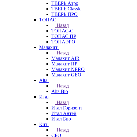
ТВЕРЬ Аэро
ТВЕРЬ Classic
ТВЕРЬ ПРО
ТОПАС
Назад
ТОПАС-С
ТОПАС ПР
ТОПАЭРО
Малахит
Назад
Малахит AIR
Малахит ПР
Малахит NERO
Малахит GEO
Alta
Назад
Alta Bio
Итал
Назад
Итал Горизонт
Итал Антей
Итал Био
Кит
Назад
СБО