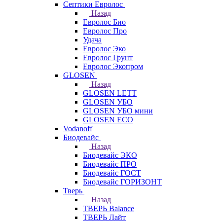
Септики Евролос
Назад
Евролос Био
Евролос Про
Удача
Евролос Эко
Евролос Грунт
Евролос Экопром
GLOSEN
Назад
GLOSEN LETT
GLOSEN УБО
GLOSEN УБО мини
GLOSEN ECO
Vodanoff
Биодевайс
Назад
Биодевайс ЭКО
Биодевайс ПРО
Биодевайс ГОСТ
Биодевайс ГОРИЗОНТ
Тверь
Назад
ТВЕРЬ Balance
ТВЕРЬ Лайт