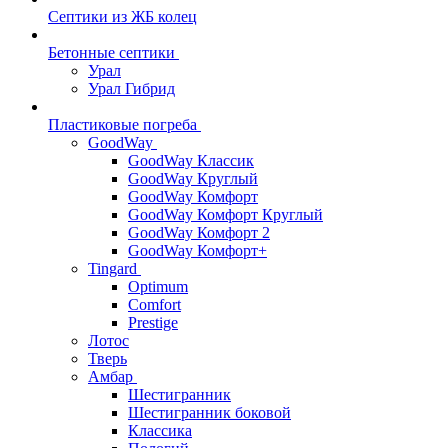
Септики из ЖБ колец
Бетонные септики
Урал
Урал Гибрид
Пластиковые погреба
GoodWay
GoodWay Классик
GoodWay Круглый
GoodWay Комфорт
GoodWay Комфорт Круглый
GoodWay Комфорт 2
GoodWay Комфорт+
Tingard
Optimum
Comfort
Prestige
Лотос
Тверь
Амбар
Шестигранник
Шестигранник боковой
Классика