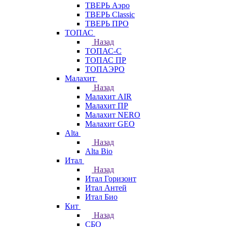
ТВЕРЬ Аэро
ТВЕРЬ Classic
ТВЕРЬ ПРО
ТОПАС
Назад
ТОПАС-С
ТОПАС ПР
ТОПАЭРО
Малахит
Назад
Малахит AIR
Малахит ПР
Малахит NERO
Малахит GEO
Alta
Назад
Alta Bio
Итал
Назад
Итал Горизонт
Итал Антей
Итал Био
Кит
Назад
СБО