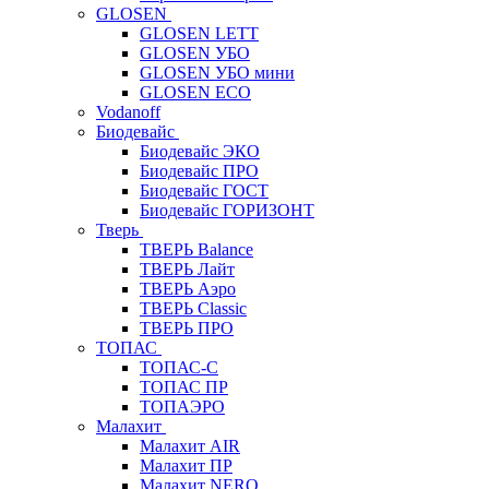
GLOSEN
GLOSEN LETT
GLOSEN УБО
GLOSEN УБО мини
GLOSEN ECO
Vodanoff
Биодевайс
Биодевайс ЭКО
Биодевайс ПРО
Биодевайс ГОСТ
Биодевайс ГОРИЗОНТ
Тверь
ТВЕРЬ Balance
ТВЕРЬ Лайт
ТВЕРЬ Аэро
ТВЕРЬ Classic
ТВЕРЬ ПРО
ТОПАС
ТОПАС-С
ТОПАС ПР
ТОПАЭРО
Малахит
Малахит AIR
Малахит ПР
Малахит NERO