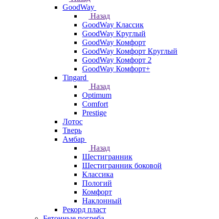
GoodWay
Назад
GoodWay Классик
GoodWay Круглый
GoodWay Комфорт
GoodWay Комфорт Круглый
GoodWay Комфорт 2
GoodWay Комфорт+
Tingard
Назад
Optimum
Comfort
Prestige
Лотос
Тверь
Амбар
Назад
Шестигранник
Шестигранник боковой
Классика
Пологий
Комфорт
Наклонный
Рекорд пласт
Бетонные погреба