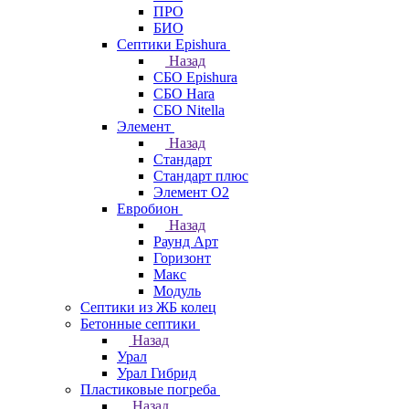
ПРО
БИО
Септики Epishura
Назад
СБО Epishura
СБО Hara
СБО Nitella
Элемент
Назад
Стандарт
Стандарт плюс
Элемент О2
Евробион
Назад
Раунд Арт
Горизонт
Макс
Модуль
Септики из ЖБ колец
Бетонные септики
Назад
Урал
Урал Гибрид
Пластиковые погреба
Назад