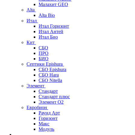
Малахит GEO
Alta
Alta Bio
Итал
Итал Горизонт
Итал Антей
Итал Био
Кит
СБО
ПРО
БИО
Септики Epishura
СБО Epishura
СБО Hara
СБО Nitella
Элемент
Стандарт
Стандарт плюс
Элемент О2
Евробион
Раунд Арт
Горизонт
Макс
Модуль