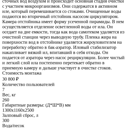
сточных вод воздухом и происходит основная стадия очистки
с участием микроорганизмов. Они содержатся в активном
иле, который перемешивается со стоками. Очищенные воды
подаются во вторичный отстойник насосом циркулятором.
Камера отстойника имеет форму усеченной пирамиды. В нем
осуществляется отделение осветленной воды от ила. Он
оседает на дне емкости, тогда как вода самотеком удаляется из
очистной станции через выводную трубу. Пленка жира на
поверхности вод в отстойнике удаляется жироуловителем на
переработку обратно в бак-аэратор. Иловый стабилизатор
накапливает вязкий ил, впитавший в себя отходы. Он
подается от аэратора через насос рециркуляции. Более чистый
и легкий слой ила постепенно перетекает обратно в
приемную камеру и дальше участвует в очистке стоков.
Стоимость монтажа
30 800 ₽
Количество пользователей
7
Вес, кг
260
Габаритные размеры: (Д*Ш*В) мм
1300х1160х2500
Залповый сброс, л
300
Вода/песок