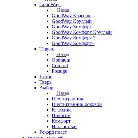
GoodWay
Назад
GoodWay Классик
GoodWay Круглый
GoodWay Комфорт
GoodWay Комфорт Круглый
GoodWay Комфорт 2
GoodWay Комфорт+
Tingard
Назад
Optimum
Comfort
Prestige
Лотос
Тверь
Амбар
Назад
Шестигранник
Шестигранник боковой
Классика
Пологий
Комфорт
Наклонный
Рекорд пласт
Бетонные погреба