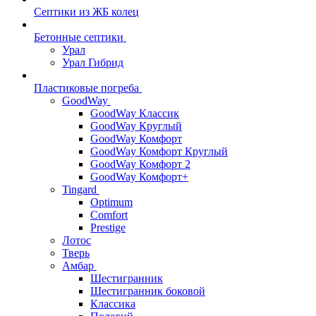
Септики из ЖБ колец
Бетонные септики
Урал
Урал Гибрид
Пластиковые погреба
GoodWay
GoodWay Классик
GoodWay Круглый
GoodWay Комфорт
GoodWay Комфорт Круглый
GoodWay Комфорт 2
GoodWay Комфорт+
Tingard
Optimum
Comfort
Prestige
Лотос
Тверь
Амбар
Шестигранник
Шестигранник боковой
Классика