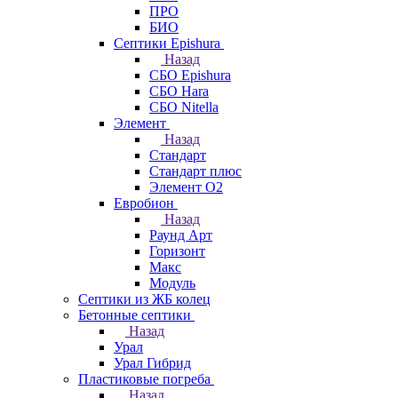
ПРО
БИО
Септики Epishura
Назад
СБО Epishura
СБО Hara
СБО Nitella
Элемент
Назад
Стандарт
Стандарт плюс
Элемент О2
Евробион
Назад
Раунд Арт
Горизонт
Макс
Модуль
Септики из ЖБ колец
Бетонные септики
Назад
Урал
Урал Гибрид
Пластиковые погреба
Назад