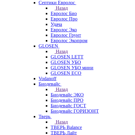
Септики Евролос
Назад
Евролос Био
Евролос Про
Удача
Евролос Эко
Евролос Грунт
Евролос Экопром
GLOSEN
Назад
GLOSEN LETT
GLOSEN УБО
GLOSEN УБО мини
GLOSEN ECO
Vodanoff
Биодевайс
Назад
Биодевайс ЭКО
Биодевайс ПРО
Биодевайс ГОСТ
Биодевайс ГОРИЗОНТ
Тверь
Назад
ТВЕРЬ Balance
ТВЕРЬ Лайт