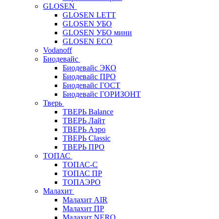
GLOSEN
GLOSEN LETT
GLOSEN УБО
GLOSEN УБО мини
GLOSEN ECO
Vodanoff
Биодевайс
Биодевайс ЭКО
Биодевайс ПРО
Биодевайс ГОСТ
Биодевайс ГОРИЗОНТ
Тверь
ТВЕРЬ Balance
ТВЕРЬ Лайт
ТВЕРЬ Аэро
ТВЕРЬ Classic
ТВЕРЬ ПРО
ТОПАС
ТОПАС-С
ТОПАС ПР
ТОПАЭРО
Малахит
Малахит AIR
Малахит ПР
Малахит NERO