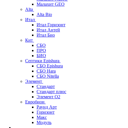
Малахит GEO
Alta
Alta Bio
Итал
Итал Горизонт
Итал Антей
Итал Био
Кит
СБО
ПРО
БИО
Септики Epishura
СБО Epishura
СБО Hara
СБО Nitella
Элемент
Стандарт
Стандарт плюс
Элемент О2
Евробион
Раунд Арт
Горизонт
Макс
Модуль