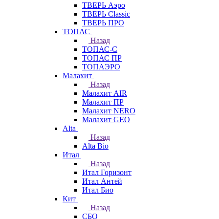
ТВЕРЬ Аэро
ТВЕРЬ Classic
ТВЕРЬ ПРО
ТОПАС
Назад
ТОПАС-С
ТОПАС ПР
ТОПАЭРО
Малахит
Назад
Малахит AIR
Малахит ПР
Малахит NERO
Малахит GEO
Alta
Назад
Alta Bio
Итал
Назад
Итал Горизонт
Итал Антей
Итал Био
Кит
Назад
СБО