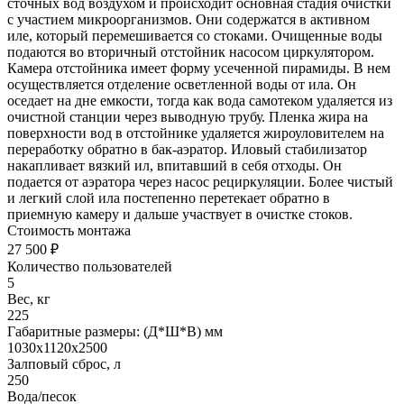
сточных вод воздухом и происходит основная стадия очистки
с участием микроорганизмов. Они содержатся в активном
иле, который перемешивается со стоками. Очищенные воды
подаются во вторичный отстойник насосом циркулятором.
Камера отстойника имеет форму усеченной пирамиды. В нем
осуществляется отделение осветленной воды от ила. Он
оседает на дне емкости, тогда как вода самотеком удаляется из
очистной станции через выводную трубу. Пленка жира на
поверхности вод в отстойнике удаляется жироуловителем на
переработку обратно в бак-аэратор. Иловый стабилизатор
накапливает вязкий ил, впитавший в себя отходы. Он
подается от аэратора через насос рециркуляции. Более чистый
и легкий слой ила постепенно перетекает обратно в
приемную камеру и дальше участвует в очистке стоков.
Стоимость монтажа
27 500 ₽
Количество пользователей
5
Вес, кг
225
Габаритные размеры: (Д*Ш*В) мм
1030х1120х2500
Залповый сброс, л
250
Вода/песок