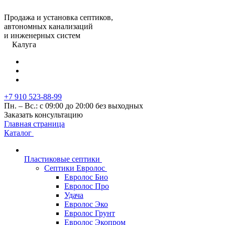
Продажа и установка септиков,
автономных канализаций
и инженерных систем
Калуга
+7 910 523-88-99
Пн. – Вс.: с 09:00 до 20:00 без выходных
Заказать консультацию
Главная страница
Каталог
Пластиковые септики
Септики Евролос
Евролос Био
Евролос Про
Удача
Евролос Эко
Евролос Грунт
Евролос Экопром