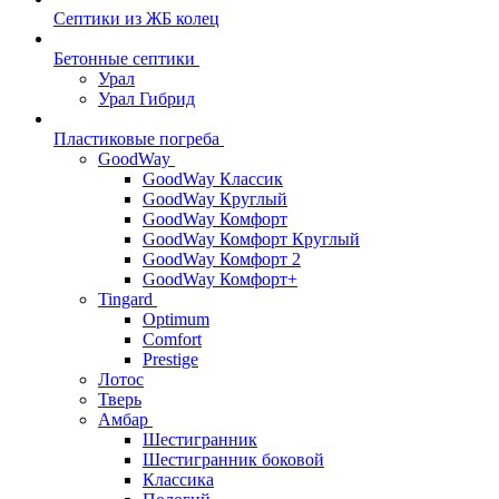
Септики из ЖБ колец
Бетонные септики
Урал
Урал Гибрид
Пластиковые погреба
GoodWay
GoodWay Классик
GoodWay Круглый
GoodWay Комфорт
GoodWay Комфорт Круглый
GoodWay Комфорт 2
GoodWay Комфорт+
Tingard
Optimum
Comfort
Prestige
Лотос
Тверь
Амбар
Шестигранник
Шестигранник боковой
Классика