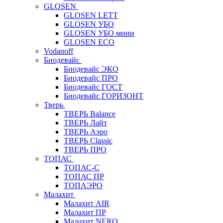
GLOSEN
GLOSEN LETT
GLOSEN УБО
GLOSEN УБО мини
GLOSEN ECO
Vodanoff
Биодевайс
Биодевайс ЭКО
Биодевайс ПРО
Биодевайс ГОСТ
Биодевайс ГОРИЗОНТ
Тверь
ТВЕРЬ Balance
ТВЕРЬ Лайт
ТВЕРЬ Аэро
ТВЕРЬ Classic
ТВЕРЬ ПРО
ТОПАС
ТОПАС-С
ТОПАС ПР
ТОПАЭРО
Малахит
Малахит AIR
Малахит ПР
Малахит NERO