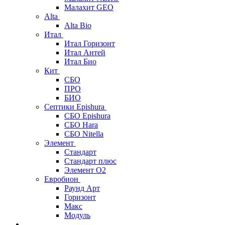
Малахит GEO
Alta
Alta Bio
Итал
Итал Горизонт
Итал Антей
Итал Био
Кит
СБО
ПРО
БИО
Септики Epishura
СБО Epishura
СБО Hara
СБО Nitella
Элемент
Стандарт
Стандарт плюс
Элемент О2
Евробион
Раунд Арт
Горизонт
Макс
Модуль