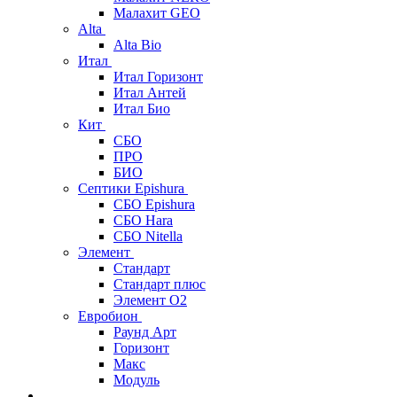
Малахит GEO
Alta
Alta Bio
Итал
Итал Горизонт
Итал Антей
Итал Био
Кит
СБО
ПРО
БИО
Септики Epishura
СБО Epishura
СБО Hara
СБО Nitella
Элемент
Стандарт
Стандарт плюс
Элемент О2
Евробион
Раунд Арт
Горизонт
Макс
Модуль