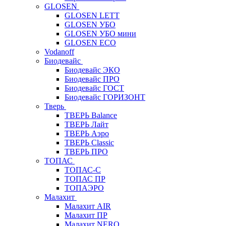
GLOSEN
GLOSEN LETT
GLOSEN УБО
GLOSEN УБО мини
GLOSEN ECO
Vodanoff
Биодевайс
Биодевайс ЭКО
Биодевайс ПРО
Биодевайс ГОСТ
Биодевайс ГОРИЗОНТ
Тверь
ТВЕРЬ Balance
ТВЕРЬ Лайт
ТВЕРЬ Аэро
ТВЕРЬ Classic
ТВЕРЬ ПРО
ТОПАС
ТОПАС-С
ТОПАС ПР
ТОПАЭРО
Малахит
Малахит AIR
Малахит ПР
Малахит NERO