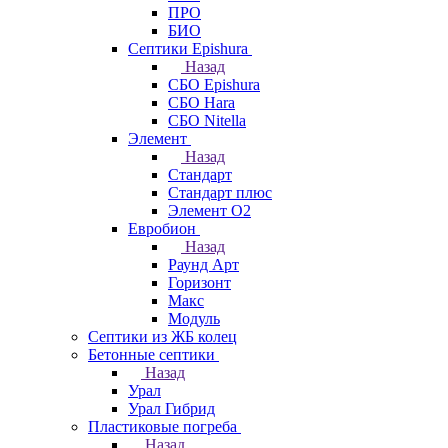
ПРО
БИО
Септики Epishura
Назад
СБО Epishura
СБО Hara
СБО Nitella
Элемент
Назад
Стандарт
Стандарт плюс
Элемент О2
Евробион
Назад
Раунд Арт
Горизонт
Макс
Модуль
Септики из ЖБ колец
Бетонные септики
Назад
Урал
Урал Гибрид
Пластиковые погреба
Назад