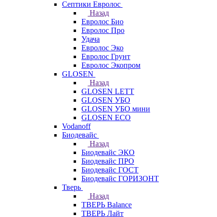
Септики Евролос
Назад
Евролос Био
Евролос Про
Удача
Евролос Эко
Евролос Грунт
Евролос Экопром
GLOSEN
Назад
GLOSEN LETT
GLOSEN УБО
GLOSEN УБО мини
GLOSEN ECO
Vodanoff
Биодевайс
Назад
Биодевайс ЭКО
Биодевайс ПРО
Биодевайс ГОСТ
Биодевайс ГОРИЗОНТ
Тверь
Назад
ТВЕРЬ Balance
ТВЕРЬ Лайт