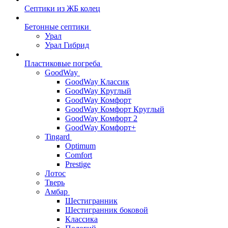
Септики из ЖБ колец
Бетонные септики
Урал
Урал Гибрид
Пластиковые погреба
GoodWay
GoodWay Классик
GoodWay Круглый
GoodWay Комфорт
GoodWay Комфорт Круглый
GoodWay Комфорт 2
GoodWay Комфорт+
Tingard
Optimum
Comfort
Prestige
Лотос
Тверь
Амбар
Шестигранник
Шестигранник боковой
Классика