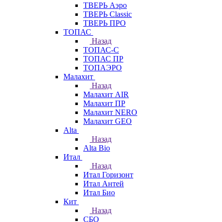
ТВЕРЬ Аэро
ТВЕРЬ Classic
ТВЕРЬ ПРО
ТОПАС
Назад
ТОПАС-С
ТОПАС ПР
ТОПАЭРО
Малахит
Назад
Малахит AIR
Малахит ПР
Малахит NERO
Малахит GEO
Alta
Назад
Alta Bio
Итал
Назад
Итал Горизонт
Итал Антей
Итал Био
Кит
Назад
СБО