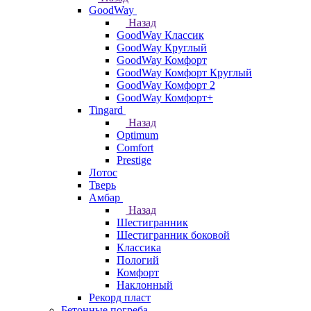
GoodWay
Назад
GoodWay Классик
GoodWay Круглый
GoodWay Комфорт
GoodWay Комфорт Круглый
GoodWay Комфорт 2
GoodWay Комфорт+
Tingard
Назад
Optimum
Comfort
Prestige
Лотос
Тверь
Амбар
Назад
Шестигранник
Шестигранник боковой
Классика
Пологий
Комфорт
Наклонный
Рекорд пласт
Бетонные погреба