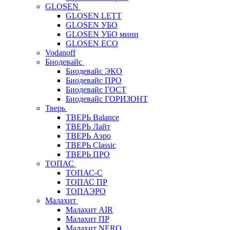
GLOSEN
GLOSEN LETT
GLOSEN УБО
GLOSEN УБО мини
GLOSEN ECO
Vodanoff
Биодевайс
Биодевайс ЭКО
Биодевайс ПРО
Биодевайс ГОСТ
Биодевайс ГОРИЗОНТ
Тверь
ТВЕРЬ Balance
ТВЕРЬ Лайт
ТВЕРЬ Аэро
ТВЕРЬ Classic
ТВЕРЬ ПРО
ТОПАС
ТОПАС-С
ТОПАС ПР
ТОПАЭРО
Малахит
Малахит AIR
Малахит ПР
Малахит NERO