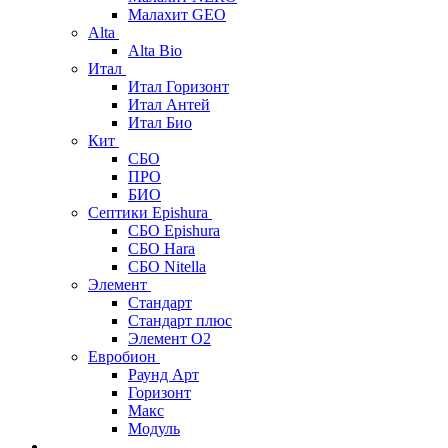
Малахит GEO
Alta
Alta Bio
Итал
Итал Горизонт
Итал Антей
Итал Био
Кит
СБО
ПРО
БИО
Септики Epishura
СБО Epishura
СБО Hara
СБО Nitella
Элемент
Стандарт
Стандарт плюс
Элемент О2
Евробион
Раунд Арт
Горизонт
Макс
Модуль