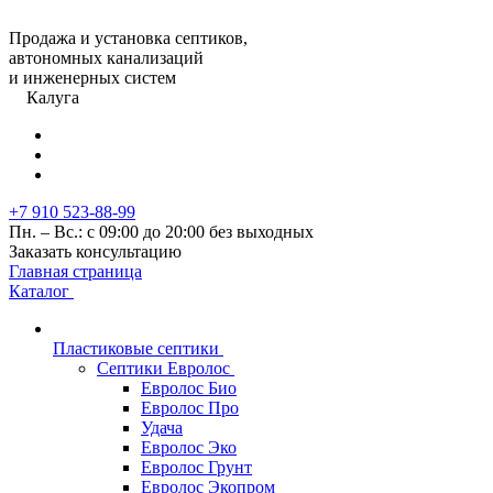
Продажа и установка септиков,
автономных канализаций
и инженерных систем
Калуга
+7 910 523-88-99
Пн. – Вс.: с 09:00 до 20:00 без выходных
Заказать консультацию
Главная страница
Каталог
Пластиковые септики
Септики Евролос
Евролос Био
Евролос Про
Удача
Евролос Эко
Евролос Грунт
Евролос Экопром