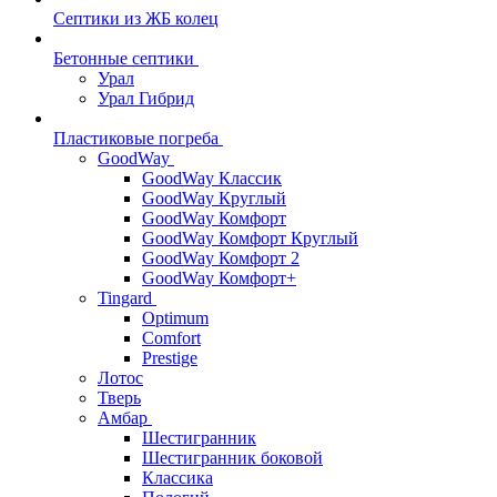
Септики из ЖБ колец
Бетонные септики
Урал
Урал Гибрид
Пластиковые погреба
GoodWay
GoodWay Классик
GoodWay Круглый
GoodWay Комфорт
GoodWay Комфорт Круглый
GoodWay Комфорт 2
GoodWay Комфорт+
Tingard
Optimum
Comfort
Prestige
Лотос
Тверь
Амбар
Шестигранник
Шестигранник боковой
Классика