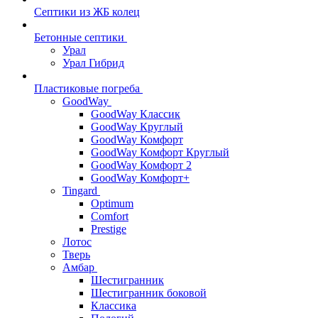
Септики из ЖБ колец
Бетонные септики
Урал
Урал Гибрид
Пластиковые погреба
GoodWay
GoodWay Классик
GoodWay Круглый
GoodWay Комфорт
GoodWay Комфорт Круглый
GoodWay Комфорт 2
GoodWay Комфорт+
Tingard
Optimum
Comfort
Prestige
Лотос
Тверь
Амбар
Шестигранник
Шестигранник боковой
Классика