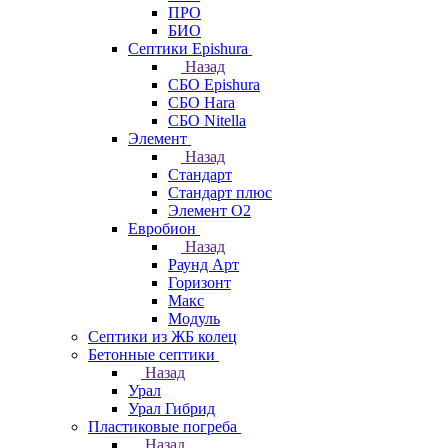
ПРО
БИО
Септики Epishura
Назад
СБО Epishura
СБО Hara
СБО Nitella
Элемент
Назад
Стандарт
Стандарт плюс
Элемент О2
Евробион
Назад
Раунд Арт
Горизонт
Макс
Модуль
Септики из ЖБ колец
Бетонные септики
Назад
Урал
Урал Гибрид
Пластиковые погреба
Назад