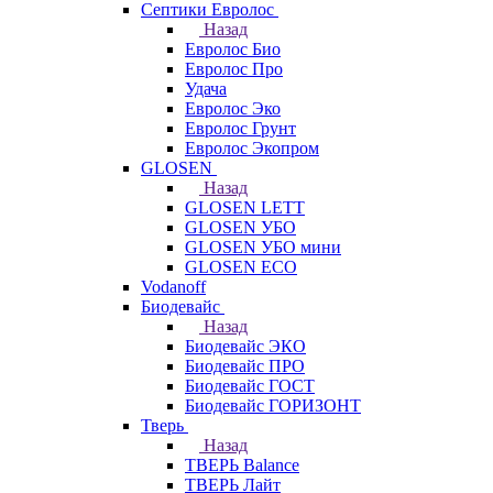
Септики Евролос
Назад
Евролос Био
Евролос Про
Удача
Евролос Эко
Евролос Грунт
Евролос Экопром
GLOSEN
Назад
GLOSEN LETT
GLOSEN УБО
GLOSEN УБО мини
GLOSEN ECO
Vodanoff
Биодевайс
Назад
Биодевайс ЭКО
Биодевайс ПРО
Биодевайс ГОСТ
Биодевайс ГОРИЗОНТ
Тверь
Назад
ТВЕРЬ Balance
ТВЕРЬ Лайт