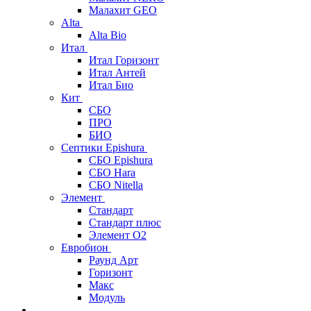
Малахит GEO
Alta
Alta Bio
Итал
Итал Горизонт
Итал Антей
Итал Био
Кит
СБО
ПРО
БИО
Септики Epishura
СБО Epishura
СБО Hara
СБО Nitella
Элемент
Стандарт
Стандарт плюс
Элемент О2
Евробион
Раунд Арт
Горизонт
Макс
Модуль