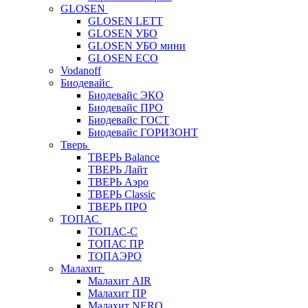
GLOSEN
GLOSEN LETT
GLOSEN УБО
GLOSEN УБО мини
GLOSEN ECO
Vodanoff
Биодевайс
Биодевайс ЭКО
Биодевайс ПРО
Биодевайс ГОСТ
Биодевайс ГОРИЗОНТ
Тверь
ТВЕРЬ Balance
ТВЕРЬ Лайт
ТВЕРЬ Аэро
ТВЕРЬ Classic
ТВЕРЬ ПРО
ТОПАС
ТОПАС-С
ТОПАС ПР
ТОПАЭРО
Малахит
Малахит AIR
Малахит ПР
Малахит NERO