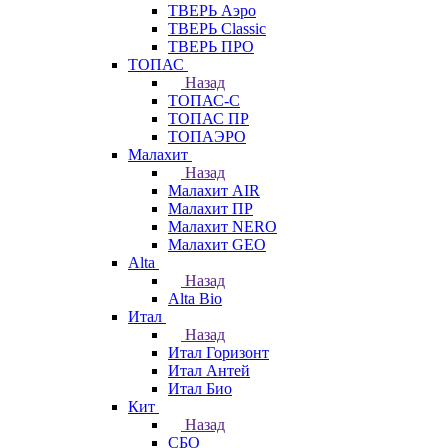
ТВЕРЬ Аэро
ТВЕРЬ Classic
ТВЕРЬ ПРО
ТОПАС
Назад
ТОПАС-С
ТОПАС ПР
ТОПАЭРО
Малахит
Назад
Малахит AIR
Малахит ПР
Малахит NERO
Малахит GEO
Alta
Назад
Alta Bio
Итал
Назад
Итал Горизонт
Итал Антей
Итал Био
Кит
Назад
СБО