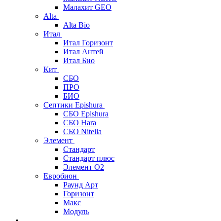
Малахит GEO
Alta
Alta Bio
Итал
Итал Горизонт
Итал Антей
Итал Био
Кит
СБО
ПРО
БИО
Септики Epishura
СБО Epishura
СБО Hara
СБО Nitella
Элемент
Стандарт
Стандарт плюс
Элемент О2
Евробион
Раунд Арт
Горизонт
Макс
Модуль