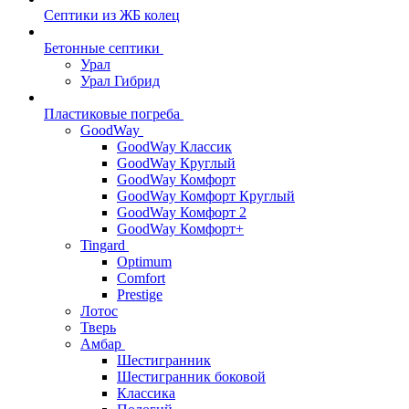
Септики из ЖБ колец
Бетонные септики
Урал
Урал Гибрид
Пластиковые погреба
GoodWay
GoodWay Классик
GoodWay Круглый
GoodWay Комфорт
GoodWay Комфорт Круглый
GoodWay Комфорт 2
GoodWay Комфорт+
Tingard
Optimum
Comfort
Prestige
Лотос
Тверь
Амбар
Шестигранник
Шестигранник боковой
Классика