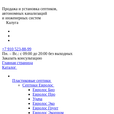
Продажа и установка септиков,
автономных канализаций
и инженерных систем
Калуга
+7 910 523-88-99
Пн. – Вс.: с 09:00 до 20:00 без выходных
Заказать консультацию
Главная страница
Каталог
Пластиковые септики
Септики Евролос
Евролос Био
Евролос Про
Удача
Евролос Эко
Евролос Грунт
Евролос Экопром