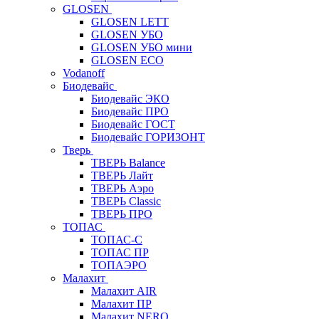
GLOSEN
GLOSEN LETT
GLOSEN УБО
GLOSEN УБО мини
GLOSEN ECO
Vodanoff
Биодевайс
Биодевайс ЭКО
Биодевайс ПРО
Биодевайс ГОСТ
Биодевайс ГОРИЗОНТ
Тверь
ТВЕРЬ Balance
ТВЕРЬ Лайт
ТВЕРЬ Аэро
ТВЕРЬ Classic
ТВЕРЬ ПРО
ТОПАС
ТОПАС-С
ТОПАС ПР
ТОПАЭРО
Малахит
Малахит AIR
Малахит ПР
Малахит NERO