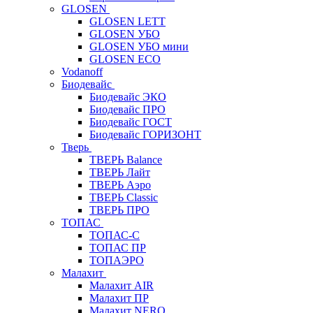
GLOSEN
GLOSEN LETT
GLOSEN УБО
GLOSEN УБО мини
GLOSEN ECO
Vodanoff
Биодевайс
Биодевайс ЭКО
Биодевайс ПРО
Биодевайс ГОСТ
Биодевайс ГОРИЗОНТ
Тверь
ТВЕРЬ Balance
ТВЕРЬ Лайт
ТВЕРЬ Аэро
ТВЕРЬ Classic
ТВЕРЬ ПРО
ТОПАС
ТОПАС-С
ТОПАС ПР
ТОПАЭРО
Малахит
Малахит AIR
Малахит ПР
Малахит NERO