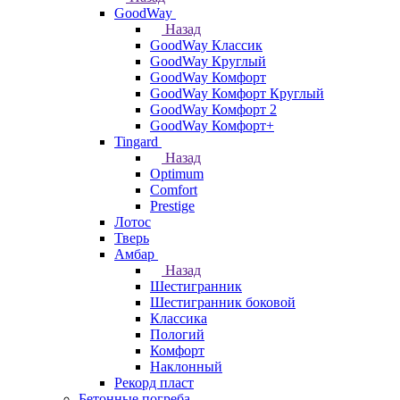
GoodWay
Назад
GoodWay Классик
GoodWay Круглый
GoodWay Комфорт
GoodWay Комфорт Круглый
GoodWay Комфорт 2
GoodWay Комфорт+
Tingard
Назад
Optimum
Comfort
Prestige
Лотос
Тверь
Амбар
Назад
Шестигранник
Шестигранник боковой
Классика
Пологий
Комфорт
Наклонный
Рекорд пласт
Бетонные погреба