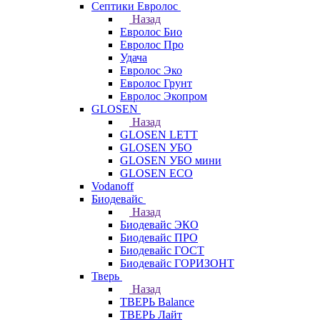
Септики Евролос
Назад
Евролос Био
Евролос Про
Удача
Евролос Эко
Евролос Грунт
Евролос Экопром
GLOSEN
Назад
GLOSEN LETT
GLOSEN УБО
GLOSEN УБО мини
GLOSEN ECO
Vodanoff
Биодевайс
Назад
Биодевайс ЭКО
Биодевайс ПРО
Биодевайс ГОСТ
Биодевайс ГОРИЗОНТ
Тверь
Назад
ТВЕРЬ Balance
ТВЕРЬ Лайт