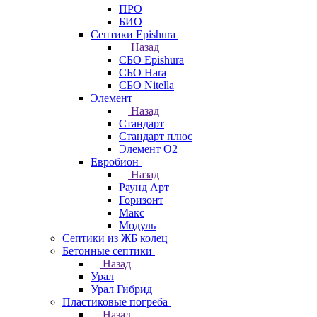
ПРО
БИО
Септики Epishura
Назад
СБО Epishura
СБО Hara
СБО Nitella
Элемент
Назад
Стандарт
Стандарт плюс
Элемент О2
Евробион
Назад
Раунд Арт
Горизонт
Макс
Модуль
Септики из ЖБ колец
Бетонные септики
Назад
Урал
Урал Гибрид
Пластиковые погреба
Назад