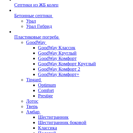
Септики из ЖБ колец
Бетонные септики
Урал
Урал Гибрид
Пластиковые погреба
GoodWay
GoodWay Классик
GoodWay Круглый
GoodWay Комфорт
GoodWay Комфорт Круглый
GoodWay Комфорт 2
GoodWay Комфорт+
Tingard
Optimum
Comfort
Prestige
Лотос
Тверь
Амбар
Шестигранник
Шестигранник боковой
Классика