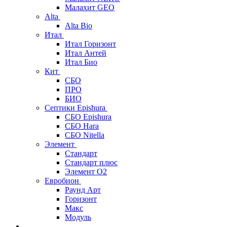
Малахит GEO
Alta
Alta Bio
Итал
Итал Горизонт
Итал Антей
Итал Био
Кит
СБО
ПРО
БИО
Септики Epishura
СБО Epishura
СБО Hara
СБО Nitella
Элемент
Стандарт
Стандарт плюс
Элемент О2
Евробион
Раунд Арт
Горизонт
Макс
Модуль