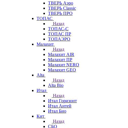
ТВЕРЬ Аэро
ТВЕРЬ Classic
ТВЕРЬ ПРО
ТОПАС
Назад
ТОПАС-С
ТОПАС ПР
ТОПАЭРО
Малахит
Назад
Малахит AIR
Малахит ПР
Малахит NERO
Малахит GEO
Alta
Назад
Alta Bio
Итал
Назад
Итал Горизонт
Итал Антей
Итал Био
Кит
Назад
СБО