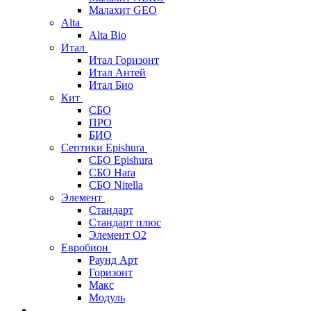
Малахит GEO
Alta
Alta Bio
Итал
Итал Горизонт
Итал Антей
Итал Био
Кит
СБО
ПРО
БИО
Септики Epishura
СБО Epishura
СБО Hara
СБО Nitella
Элемент
Стандарт
Стандарт плюс
Элемент О2
Евробион
Раунд Арт
Горизонт
Макс
Модуль