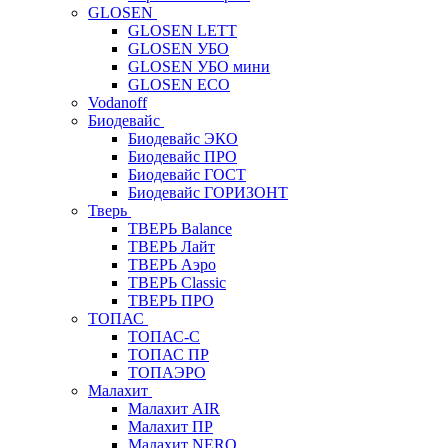
GLOSEN
GLOSEN LETT
GLOSEN УБО
GLOSEN УБО мини
GLOSEN ECO
Vodanoff
Биодевайс
Биодевайс ЭКО
Биодевайс ПРО
Биодевайс ГОСТ
Биодевайс ГОРИЗОНТ
Тверь
ТВЕРЬ Balance
ТВЕРЬ Лайт
ТВЕРЬ Аэро
ТВЕРЬ Classic
ТВЕРЬ ПРО
ТОПАС
ТОПАС-С
ТОПАС ПР
ТОПАЭРО
Малахит
Малахит AIR
Малахит ПР
Малахит NERO