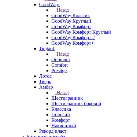
GoodWay
Назад
GoodWay Классик
GoodWay Круглый
GoodWay Комфорт
GoodWay Комфорт Круглый
GoodWay Комфорт 2
GoodWay Комфорт+
Tingard
Назад
Optimum
Comfort
Prestige
Лотос
Тверь
Амбар
Назад
Шестигранник
Шестигранник боковой
Классика
Пологий
Комфорт
Наклонный
Рекорд пласт
Бетонные погреба