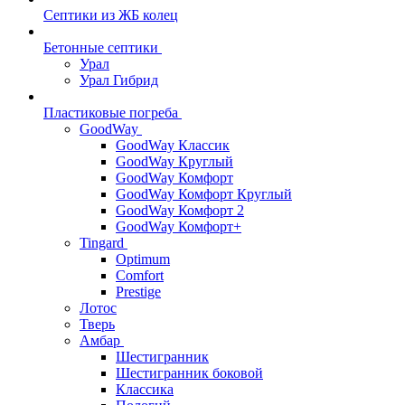
Септики из ЖБ колец
Бетонные септики
Урал
Урал Гибрид
Пластиковые погреба
GoodWay
GoodWay Классик
GoodWay Круглый
GoodWay Комфорт
GoodWay Комфорт Круглый
GoodWay Комфорт 2
GoodWay Комфорт+
Tingard
Optimum
Comfort
Prestige
Лотос
Тверь
Амбар
Шестигранник
Шестигранник боковой
Классика