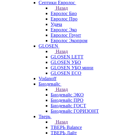
Септики Евролос
Назад
Евролос Био
Евролос Про
Удача
Евролос Эко
Евролос Грунт
Евролос Экопром
GLOSEN
Назад
GLOSEN LETT
GLOSEN УБО
GLOSEN УБО мини
GLOSEN ECO
Vodanoff
Биодевайс
Назад
Биодевайс ЭКО
Биодевайс ПРО
Биодевайс ГОСТ
Биодевайс ГОРИЗОНТ
Тверь
Назад
ТВЕРЬ Balance
ТВЕРЬ Лайт