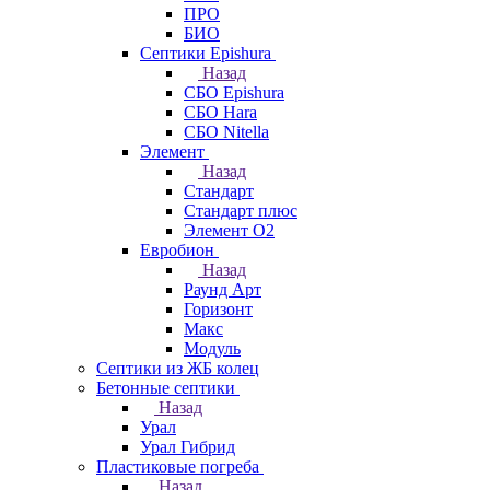
ПРО
БИО
Септики Epishura
Назад
СБО Epishura
СБО Hara
СБО Nitella
Элемент
Назад
Стандарт
Стандарт плюс
Элемент О2
Евробион
Назад
Раунд Арт
Горизонт
Макс
Модуль
Септики из ЖБ колец
Бетонные септики
Назад
Урал
Урал Гибрид
Пластиковые погреба
Назад