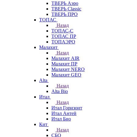
ТВЕРЬ Аэро
ТВЕРЬ Classic
ТВЕРЬ ПРО
ТОПАС
Назад
ТОПАС-С
ТОПАС ПР
ТОПАЭРО
Малахит
Назад
Малахит AIR
Малахит ПР
Малахит NERO
Малахит GEO
Alta
Назад
Alta Bio
Итал
Назад
Итал Горизонт
Итал Антей
Итал Био
Кит
Назад
СБО