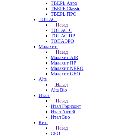
ТВЕРЬ Аэро
ТВЕРЬ Classic
ТВЕРЬ ПРО
ТОПАС
Назад
ТОПАС-С
ТОПАС ПР
ТОПАЭРО
Малахит
Назад
Малахит AIR
Малахит ПР
Малахит NERO
Малахит GEO
Alta
Назад
Alta Bio
Итал
Назад
Итал Горизонт
Итал Антей
Итал Био
Кит
Назад
СБО