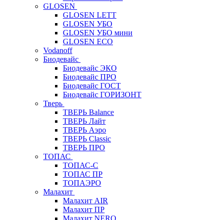
GLOSEN
GLOSEN LETT
GLOSEN УБО
GLOSEN УБО мини
GLOSEN ECO
Vodanoff
Биодевайс
Биодевайс ЭКО
Биодевайс ПРО
Биодевайс ГОСТ
Биодевайс ГОРИЗОНТ
Тверь
ТВЕРЬ Balance
ТВЕРЬ Лайт
ТВЕРЬ Аэро
ТВЕРЬ Classic
ТВЕРЬ ПРО
ТОПАС
ТОПАС-С
ТОПАС ПР
ТОПАЭРО
Малахит
Малахит AIR
Малахит ПР
Малахит NERO