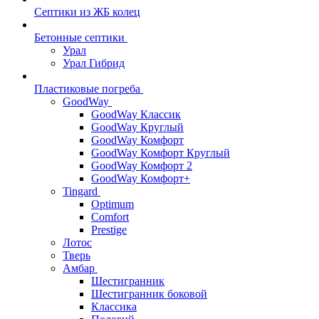
Септики из ЖБ колец
Бетонные септики
Урал
Урал Гибрид
Пластиковые погреба
GoodWay
GoodWay Классик
GoodWay Круглый
GoodWay Комфорт
GoodWay Комфорт Круглый
GoodWay Комфорт 2
GoodWay Комфорт+
Tingard
Optimum
Comfort
Prestige
Лотос
Тверь
Амбар
Шестигранник
Шестигранник боковой
Классика