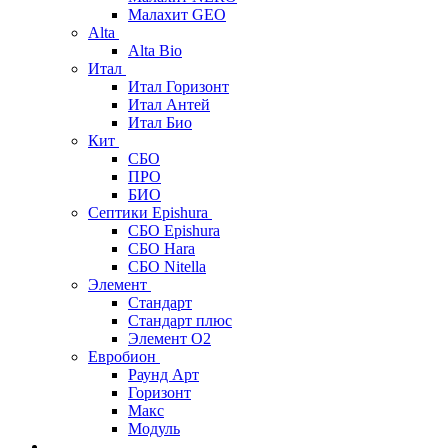
Малахит GEO
Alta
Alta Bio
Итал
Итал Горизонт
Итал Антей
Итал Био
Кит
СБО
ПРО
БИО
Септики Epishura
СБО Epishura
СБО Hara
СБО Nitella
Элемент
Стандарт
Стандарт плюс
Элемент О2
Евробион
Раунд Арт
Горизонт
Макс
Модуль