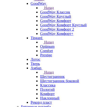
GoodWay
Назад
GoodWay Классик
GoodWay Круглый
GoodWay Комфорт
GoodWay Комфорт Круглый
GoodWay Комфорт 2
GoodWay Комфорт+
Tingard
Назад
Optimum
Comfort
Prestige
Лотос
Тверь
Амбар
Назад
Шестигранник
Шестигранник боковой
Классика
Пологий
Комфорт
Наклонный
Рекорд пласт
Бетонные погреба