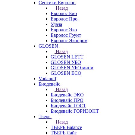
Септики Евролос
Назад
Евролос Био
Евролос Про
Удача
Евролос Эко
Евролос Грунт
Евролос Экопром
GLOSEN
Назад
GLOSEN LETT
GLOSEN УБО
GLOSEN УБО мини
GLOSEN ECO
Vodanoff
Биодевайс
Назад
Биодевайс ЭКО
Биодевайс ПРО
Биодевайс ГОСТ
Биодевайс ГОРИЗОНТ
Тверь
Назад
ТВЕРЬ Balance
ТВЕРЬ Лайт