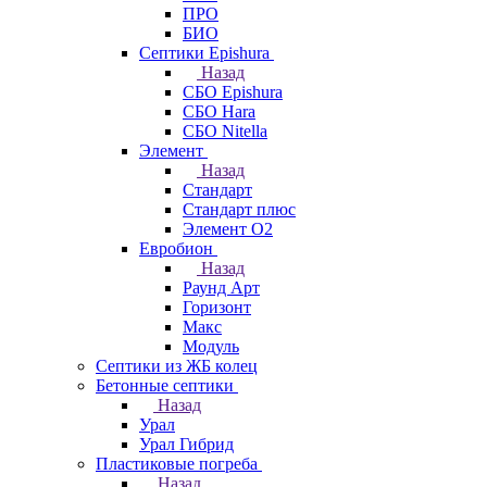
ПРО
БИО
Септики Epishura
Назад
СБО Epishura
СБО Hara
СБО Nitella
Элемент
Назад
Стандарт
Стандарт плюс
Элемент О2
Евробион
Назад
Раунд Арт
Горизонт
Макс
Модуль
Септики из ЖБ колец
Бетонные септики
Назад
Урал
Урал Гибрид
Пластиковые погреба
Назад