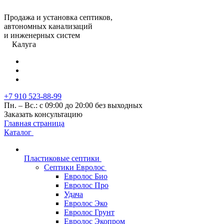
Продажа и установка септиков,
автономных канализаций
и инженерных систем
Калуга
+7 910 523-88-99
Пн. – Вс.: с 09:00 до 20:00 без выходных
Заказать консультацию
Главная страница
Каталог
Пластиковые септики
Септики Евролос
Евролос Био
Евролос Про
Удача
Евролос Эко
Евролос Грунт
Евролос Экопром