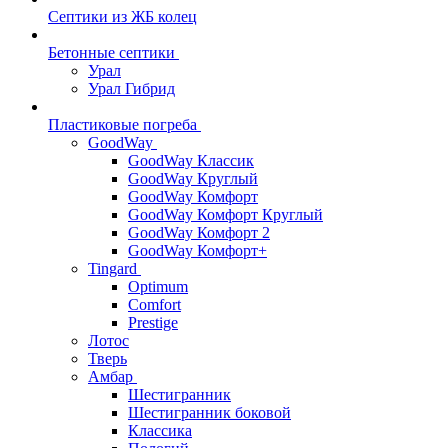
Септики из ЖБ колец
Бетонные септики
Урал
Урал Гибрид
Пластиковые погреба
GoodWay
GoodWay Классик
GoodWay Круглый
GoodWay Комфорт
GoodWay Комфорт Круглый
GoodWay Комфорт 2
GoodWay Комфорт+
Tingard
Optimum
Comfort
Prestige
Лотос
Тверь
Амбар
Шестигранник
Шестигранник боковой
Классика