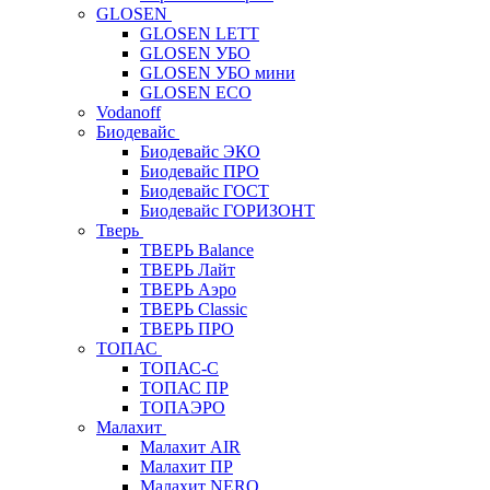
GLOSEN
GLOSEN LETT
GLOSEN УБО
GLOSEN УБО мини
GLOSEN ECO
Vodanoff
Биодевайс
Биодевайс ЭКО
Биодевайс ПРО
Биодевайс ГОСТ
Биодевайс ГОРИЗОНТ
Тверь
ТВЕРЬ Balance
ТВЕРЬ Лайт
ТВЕРЬ Аэро
ТВЕРЬ Classic
ТВЕРЬ ПРО
ТОПАС
ТОПАС-С
ТОПАС ПР
ТОПАЭРО
Малахит
Малахит AIR
Малахит ПР
Малахит NERO