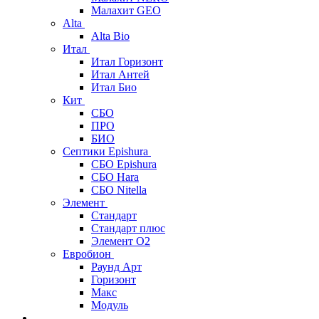
Малахит GEO
Alta
Alta Bio
Итал
Итал Горизонт
Итал Антей
Итал Био
Кит
СБО
ПРО
БИО
Септики Epishura
СБО Epishura
СБО Hara
СБО Nitella
Элемент
Стандарт
Стандарт плюс
Элемент О2
Евробион
Раунд Арт
Горизонт
Макс
Модуль