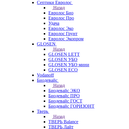
Септики Евролос
Назад
Евролос Био
Евролос Про
Удача
Евролос Эко
Евролос Грунт
Евролос Экопром
GLOSEN
Назад
GLOSEN LETT
GLOSEN УБО
GLOSEN УБО мини
GLOSEN ECO
Vodanoff
Биодевайс
Назад
Биодевайс ЭКО
Биодевайс ПРО
Биодевайс ГОСТ
Биодевайс ГОРИЗОНТ
Тверь
Назад
ТВЕРЬ Balance
ТВЕРЬ Лайт