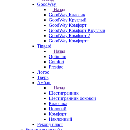
GoodWay
Назад
GoodWay Классик
GoodWay Круглый
GoodWay Комфорт
GoodWay Комфорт Круглый
GoodWay Комфорт 2
GoodWay Комфорт+
Tingard
Назад
Optimum
Comfort
Prestige
Лотос
Тверь
Амбар
Назад
Шестигранник
Шестигранник боковой
Классика
Пологий
Комфорт
Наклонный
Рекорд пласт
Бетонные погреба