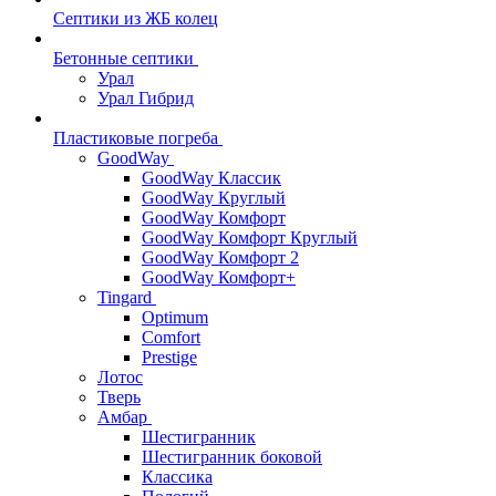
Септики из ЖБ колец
Бетонные септики
Урал
Урал Гибрид
Пластиковые погреба
GoodWay
GoodWay Классик
GoodWay Круглый
GoodWay Комфорт
GoodWay Комфорт Круглый
GoodWay Комфорт 2
GoodWay Комфорт+
Tingard
Optimum
Comfort
Prestige
Лотос
Тверь
Амбар
Шестигранник
Шестигранник боковой
Классика