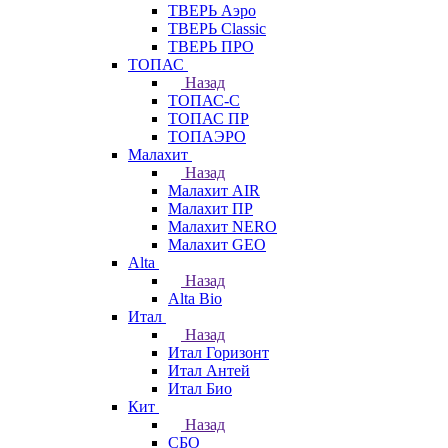
ТВЕРЬ Аэро
ТВЕРЬ Classic
ТВЕРЬ ПРО
ТОПАС
Назад
ТОПАС-С
ТОПАС ПР
ТОПАЭРО
Малахит
Назад
Малахит AIR
Малахит ПР
Малахит NERO
Малахит GEO
Alta
Назад
Alta Bio
Итал
Назад
Итал Горизонт
Итал Антей
Итал Био
Кит
Назад
СБО