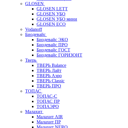
GLOSEN
GLOSEN LETT
GLOSEN УБО
GLOSEN УБО мини
GLOSEN ECO
Vodanoff
Биодевайс
Биодевайс ЭКО
Биодевайс ПРО
Биодевайс ГОСТ
Биодевайс ГОРИЗОНТ
Тверь
ТВЕРЬ Balance
ТВЕРЬ Лайт
ТВЕРЬ Аэро
ТВЕРЬ Classic
ТВЕРЬ ПРО
ТОПАС
ТОПАС-С
ТОПАС ПР
ТОПАЭРО
Малахит
Малахит AIR
Малахит ПР
Малахит NERO