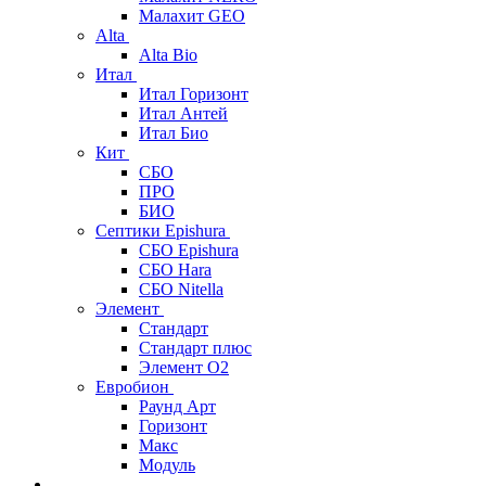
Малахит GEO
Alta
Alta Bio
Итал
Итал Горизонт
Итал Антей
Итал Био
Кит
СБО
ПРО
БИО
Септики Epishura
СБО Epishura
СБО Hara
СБО Nitella
Элемент
Стандарт
Стандарт плюс
Элемент О2
Евробион
Раунд Арт
Горизонт
Макс
Модуль