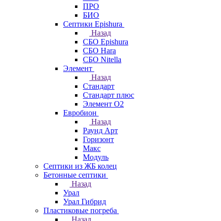
ПРО
БИО
Септики Epishura
Назад
СБО Epishura
СБО Hara
СБО Nitella
Элемент
Назад
Стандарт
Стандарт плюс
Элемент О2
Евробион
Назад
Раунд Арт
Горизонт
Макс
Модуль
Септики из ЖБ колец
Бетонные септики
Назад
Урал
Урал Гибрид
Пластиковые погреба
Назад