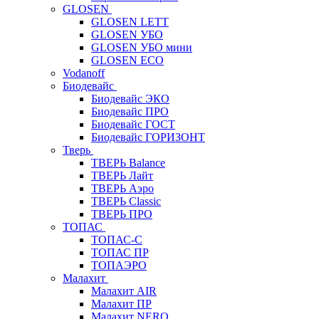
GLOSEN
GLOSEN LETT
GLOSEN УБО
GLOSEN УБО мини
GLOSEN ECO
Vodanoff
Биодевайс
Биодевайс ЭКО
Биодевайс ПРО
Биодевайс ГОСТ
Биодевайс ГОРИЗОНТ
Тверь
ТВЕРЬ Balance
ТВЕРЬ Лайт
ТВЕРЬ Аэро
ТВЕРЬ Classic
ТВЕРЬ ПРО
ТОПАС
ТОПАС-С
ТОПАС ПР
ТОПАЭРО
Малахит
Малахит AIR
Малахит ПР
Малахит NERO