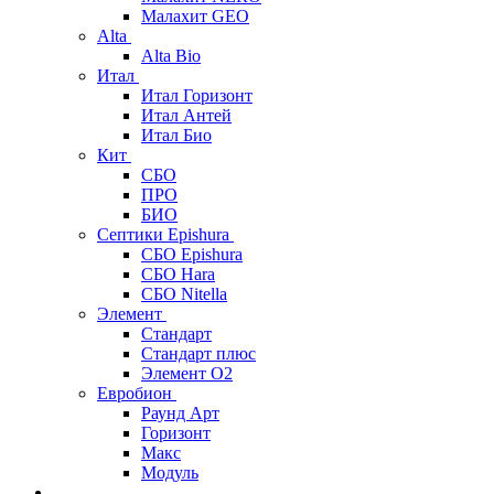
Малахит GEO
Alta
Alta Bio
Итал
Итал Горизонт
Итал Антей
Итал Био
Кит
СБО
ПРО
БИО
Септики Epishura
СБО Epishura
СБО Hara
СБО Nitella
Элемент
Стандарт
Стандарт плюс
Элемент О2
Евробион
Раунд Арт
Горизонт
Макс
Модуль