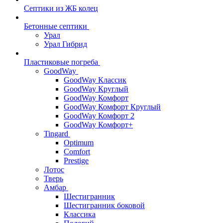
Септики из ЖБ колец
Бетонные септики
Урал
Урал Гибрид
Пластиковые погреба
GoodWay
GoodWay Классик
GoodWay Круглый
GoodWay Комфорт
GoodWay Комфорт Круглый
GoodWay Комфорт 2
GoodWay Комфорт+
Tingard
Optimum
Comfort
Prestige
Лотос
Тверь
Амбар
Шестигранник
Шестигранник боковой
Классика