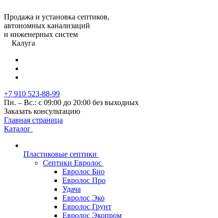
Продажа и установка септиков,
автономных канализаций
и инженерных систем
Калуга
+7 910 523-88-99
Пн. – Вс.: с 09:00 до 20:00 без выходных
Заказать консультацию
Главная страница
Каталог
Пластиковые септики
Септики Евролос
Евролос Био
Евролос Про
Удача
Евролос Эко
Евролос Грунт
Евролос Экопром