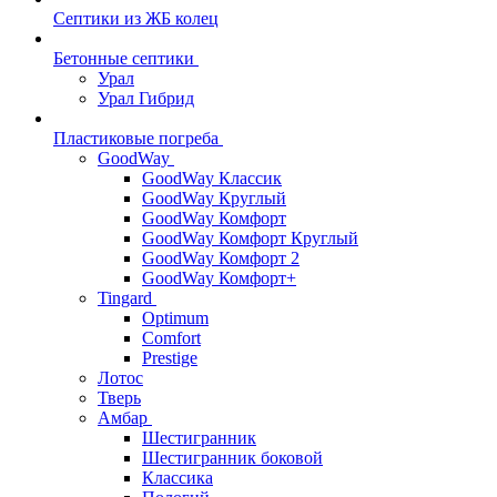
Септики из ЖБ колец
Бетонные септики
Урал
Урал Гибрид
Пластиковые погреба
GoodWay
GoodWay Классик
GoodWay Круглый
GoodWay Комфорт
GoodWay Комфорт Круглый
GoodWay Комфорт 2
GoodWay Комфорт+
Tingard
Optimum
Comfort
Prestige
Лотос
Тверь
Амбар
Шестигранник
Шестигранник боковой
Классика