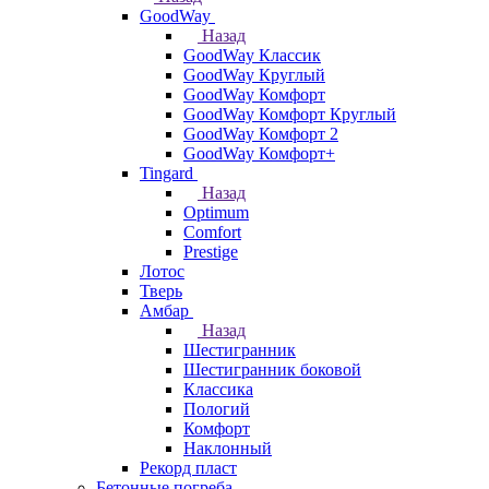
GoodWay
Назад
GoodWay Классик
GoodWay Круглый
GoodWay Комфорт
GoodWay Комфорт Круглый
GoodWay Комфорт 2
GoodWay Комфорт+
Tingard
Назад
Optimum
Comfort
Prestige
Лотос
Тверь
Амбар
Назад
Шестигранник
Шестигранник боковой
Классика
Пологий
Комфорт
Наклонный
Рекорд пласт
Бетонные погреба