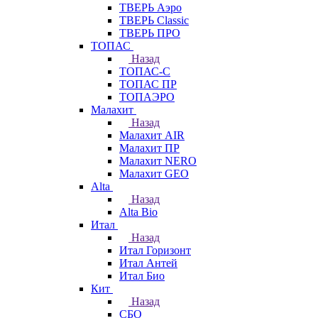
ТВЕРЬ Аэро
ТВЕРЬ Classic
ТВЕРЬ ПРО
ТОПАС
Назад
ТОПАС-С
ТОПАС ПР
ТОПАЭРО
Малахит
Назад
Малахит AIR
Малахит ПР
Малахит NERO
Малахит GEO
Alta
Назад
Alta Bio
Итал
Назад
Итал Горизонт
Итал Антей
Итал Био
Кит
Назад
СБО