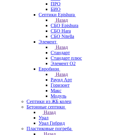
ПРО
БИО
Септики Epishura
Назад
СБО Epishura
СБО Hara
СБО Nitella
Элемент
Назад
Стандарт
Стандарт плюс
Элемент О2
Евробион
Назад
Раунд Арт
Горизонт
Макс
Модуль
Септики из ЖБ колец
Бетонные септики
Назад
Урал
Урал Гибрид
Пластиковые погреба
Назад