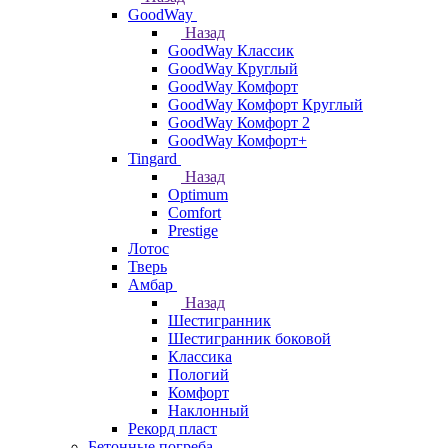
GoodWay
Назад
GoodWay Классик
GoodWay Круглый
GoodWay Комфорт
GoodWay Комфорт Круглый
GoodWay Комфорт 2
GoodWay Комфорт+
Tingard
Назад
Optimum
Comfort
Prestige
Лотос
Тверь
Амбар
Назад
Шестигранник
Шестигранник боковой
Классика
Пологий
Комфорт
Наклонный
Рекорд пласт
Бетонные погреба