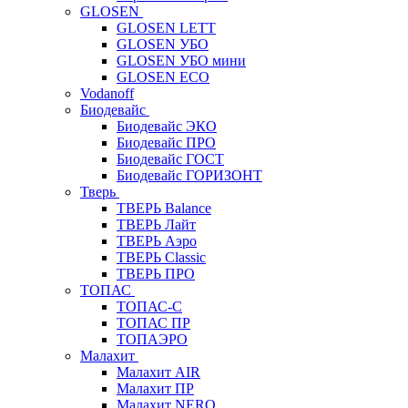
GLOSEN
GLOSEN LETT
GLOSEN УБО
GLOSEN УБО мини
GLOSEN ECO
Vodanoff
Биодевайс
Биодевайс ЭКО
Биодевайс ПРО
Биодевайс ГОСТ
Биодевайс ГОРИЗОНТ
Тверь
ТВЕРЬ Balance
ТВЕРЬ Лайт
ТВЕРЬ Аэро
ТВЕРЬ Classic
ТВЕРЬ ПРО
ТОПАС
ТОПАС-С
ТОПАС ПР
ТОПАЭРО
Малахит
Малахит AIR
Малахит ПР
Малахит NERO