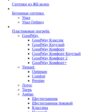
Септики из ЖБ колец
Бетонные септики
Урал
Урал Гибрид
Пластиковые погреба
GoodWay
GoodWay Классик
GoodWay Круглый
GoodWay Комфорт
GoodWay Комфорт Круглый
GoodWay Комфорт 2
GoodWay Комфорт+
Tingard
Optimum
Comfort
Prestige
Лотос
Тверь
Амбар
Шестигранник
Шестигранник боковой
Классика