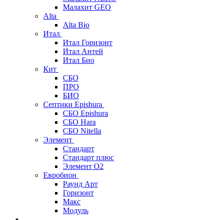
Малахит GEO
Alta
Alta Bio
Итал
Итал Горизонт
Итал Антей
Итал Био
Кит
СБО
ПРО
БИО
Септики Epishura
СБО Epishura
СБО Hara
СБО Nitella
Элемент
Стандарт
Стандарт плюс
Элемент О2
Евробион
Раунд Арт
Горизонт
Макс
Модуль