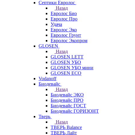
Септики Евролос
Назад
Евролос Био
Евролос Про
Удача
Евролос Эко
Евролос Грунт
Евролос Экопром
GLOSEN
Назад
GLOSEN LETT
GLOSEN УБО
GLOSEN УБО мини
GLOSEN ECO
Vodanoff
Биодевайс
Назад
Биодевайс ЭКО
Биодевайс ПРО
Биодевайс ГОСТ
Биодевайс ГОРИЗОНТ
Тверь
Назад
ТВЕРЬ Balance
ТВЕРЬ Лайт