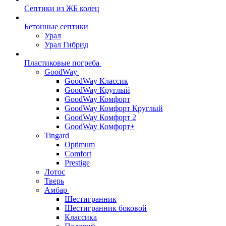
Септики из ЖБ колец
Бетонные септики
Урал
Урал Гибрид
Пластиковые погреба
GoodWay
GoodWay Классик
GoodWay Круглый
GoodWay Комфорт
GoodWay Комфорт Круглый
GoodWay Комфорт 2
GoodWay Комфорт+
Tingard
Optimum
Comfort
Prestige
Лотос
Тверь
Амбар
Шестигранник
Шестигранник боковой
Классика