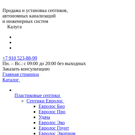
Продажа и установка септиков,
автономных канализаций
и инженерных систем
Калуга
+7 910 523-88-99
Пн. – Вс.: с 09:00 до 20:00 без выходных
Заказать консультацию
Главная страница
Каталог
Пластиковые септики
Септики Евролос
Евролос Био
Евролос Про
Удача
Евролос Эко
Евролос Грунт
Евролос Экопром