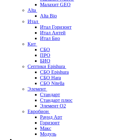
Малахит GEO
Alta
Alta Bio
Итал
Итал Горизонт
Итал Антей
Итал Био
Кит
СБО
ПРО
БИО
Септики Epishura
СБО Epishura
СБО Hara
СБО Nitella
Элемент
Стандарт
Стандарт плюс
Элемент О2
Евробион
Раунд Арт
Горизонт
Макс
Модуль