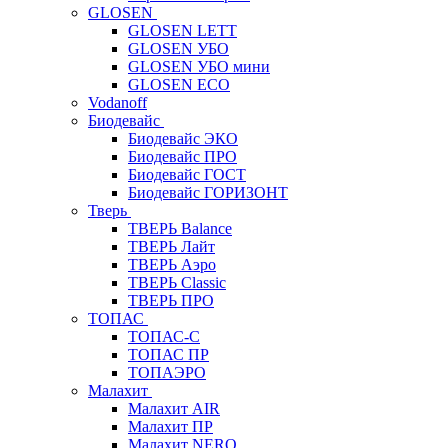
GLOSEN
GLOSEN LETT
GLOSEN УБО
GLOSEN УБО мини
GLOSEN ECO
Vodanoff
Биодевайс
Биодевайс ЭКО
Биодевайс ПРО
Биодевайс ГОСТ
Биодевайс ГОРИЗОНТ
Тверь
ТВЕРЬ Balance
ТВЕРЬ Лайт
ТВЕРЬ Аэро
ТВЕРЬ Classic
ТВЕРЬ ПРО
ТОПАС
ТОПАС-С
ТОПАС ПР
ТОПАЭРО
Малахит
Малахит AIR
Малахит ПР
Малахит NERO