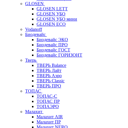
GLOSEN
GLOSEN LETT
GLOSEN УБО
GLOSEN УБО мини
GLOSEN ECO
Vodanoff
Биодевайс
Биодевайс ЭКО
Биодевайс ПРО
Биодевайс ГОСТ
Биодевайс ГОРИЗОНТ
Тверь
ТВЕРЬ Balance
ТВЕРЬ Лайт
ТВЕРЬ Аэро
ТВЕРЬ Classic
ТВЕРЬ ПРО
ТОПАС
ТОПАС-С
ТОПАС ПР
ТОПАЭРО
Малахит
Малахит AIR
Малахит ПР
Малахит NERO