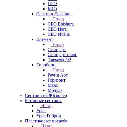
ПРО
БИО
Септики Epishura
Назад
СБО Epishura
СБО Hara
СБО Nitella
Элемент
Назад
Стандарт
Стандарт плюс
Элемент О2
Евробион
Назад
Раунд Арт
Горизонт
Макс
Модуль
Септики из ЖБ колец
Бетонные септики
Назад
Урал
Урал Гибрид
Пластиковые погреба
Назад