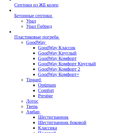
Септики из ЖБ колец
Бетонные септики
Урал
Урал Гибрид
Пластиковые погреба
GoodWay
GoodWay Классик
GoodWay Круглый
GoodWay Комфорт
GoodWay Комфорт Круглый
GoodWay Комфорт 2
GoodWay Комфорт+
Tingard
Optimum
Comfort
Prestige
Лотос
Тверь
Амбар
Шестигранник
Шестигранник боковой
Классика