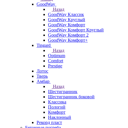
GoodWay
Назад
GoodWay Классик
GoodWay Круглый
GoodWay Комфорт
GoodWay Комфорт Круглый
GoodWay Комфорт 2
GoodWay Комфорт+
Tingard
Назад
Optimum
Comfort
Prestige
Лотос
Тверь
Амбар
Назад
Шестигранник
Шестигранник боковой
Классика
Пологий
Комфорт
Наклонный
Рекорд пласт
Бетонные погреба