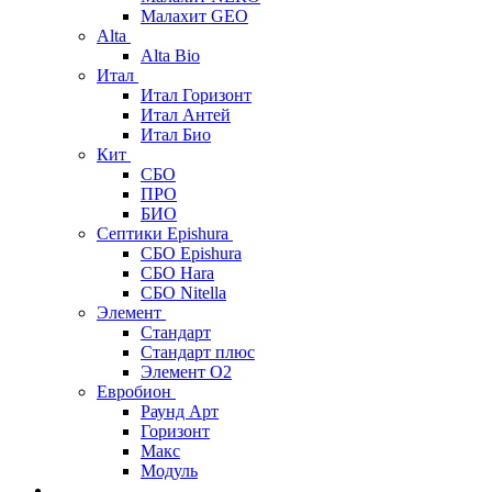
Малахит GEO
Alta
Alta Bio
Итал
Итал Горизонт
Итал Антей
Итал Био
Кит
СБО
ПРО
БИО
Септики Epishura
СБО Epishura
СБО Hara
СБО Nitella
Элемент
Стандарт
Стандарт плюс
Элемент О2
Евробион
Раунд Арт
Горизонт
Макс
Модуль