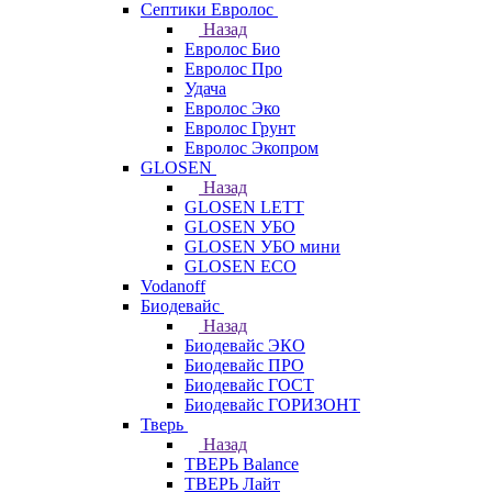
Септики Евролос
Назад
Евролос Био
Евролос Про
Удача
Евролос Эко
Евролос Грунт
Евролос Экопром
GLOSEN
Назад
GLOSEN LETT
GLOSEN УБО
GLOSEN УБО мини
GLOSEN ECO
Vodanoff
Биодевайс
Назад
Биодевайс ЭКО
Биодевайс ПРО
Биодевайс ГОСТ
Биодевайс ГОРИЗОНТ
Тверь
Назад
ТВЕРЬ Balance
ТВЕРЬ Лайт