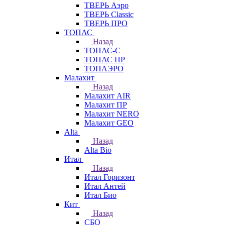
ТВЕРЬ Аэро
ТВЕРЬ Classic
ТВЕРЬ ПРО
ТОПАС
Назад
ТОПАС-С
ТОПАС ПР
ТОПАЭРО
Малахит
Назад
Малахит AIR
Малахит ПР
Малахит NERO
Малахит GEO
Alta
Назад
Alta Bio
Итал
Назад
Итал Горизонт
Итал Антей
Итал Био
Кит
Назад
СБО