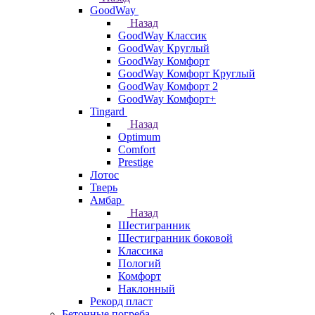
GoodWay
Назад
GoodWay Классик
GoodWay Круглый
GoodWay Комфорт
GoodWay Комфорт Круглый
GoodWay Комфорт 2
GoodWay Комфорт+
Tingard
Назад
Optimum
Comfort
Prestige
Лотос
Тверь
Амбар
Назад
Шестигранник
Шестигранник боковой
Классика
Пологий
Комфорт
Наклонный
Рекорд пласт
Бетонные погреба