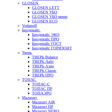
GLOSEN
GLOSEN LETT
GLOSEN УБО
GLOSEN УБО мини
GLOSEN ECO
Vodanoff
Биодевайс
Биодевайс ЭКО
Биодевайс ПРО
Биодевайс ГОСТ
Биодевайс ГОРИЗОНТ
Тверь
ТВЕРЬ Balance
ТВЕРЬ Лайт
ТВЕРЬ Аэро
ТВЕРЬ Classic
ТВЕРЬ ПРО
ТОПАС
ТОПАС-С
ТОПАС ПР
ТОПАЭРО
Малахит
Малахит AIR
Малахит ПР
Малахит NERO