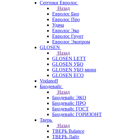
Септики Евролос
Назад
Евролос Био
Евролос Про
Удача
Евролос Эко
Евролос Грунт
Евролос Экопром
GLOSEN
Назад
GLOSEN LETT
GLOSEN УБО
GLOSEN УБО мини
GLOSEN ECO
Vodanoff
Биодевайс
Назад
Биодевайс ЭКО
Биодевайс ПРО
Биодевайс ГОСТ
Биодевайс ГОРИЗОНТ
Тверь
Назад
ТВЕРЬ Balance
ТВЕРЬ Лайт