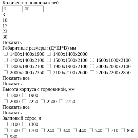
Количество пользователей
3
10
17
23
30
Показать
Габаритные размеры: (Д*Ш*В) мм
1400х1400х1900
1400х1400х2000
1400х1400х2100
1500х1500х2100
1600х1600х2100
1800х1800х2100
1900х1900х2100
2000х2000х2100
2000х2000х2350
2100х2100х2600
2200х2200х2850
Показать все
Показать
Высота корпуса с горловиной, мм
1800
1900
2000
2250
2500
2750
Показать все
Показать
Залповый сброс, л
1100
1300
1500
1700
240
340
440
540
710
860
980