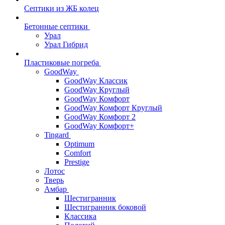
Септики из ЖБ колец
Бетонные септики
Урал
Урал Гибрид
Пластиковые погреба
GoodWay
GoodWay Классик
GoodWay Круглый
GoodWay Комфорт
GoodWay Комфорт Круглый
GoodWay Комфорт 2
GoodWay Комфорт+
Tingard
Optimum
Comfort
Prestige
Лотос
Тверь
Амбар
Шестигранник
Шестигранник боковой
Классика