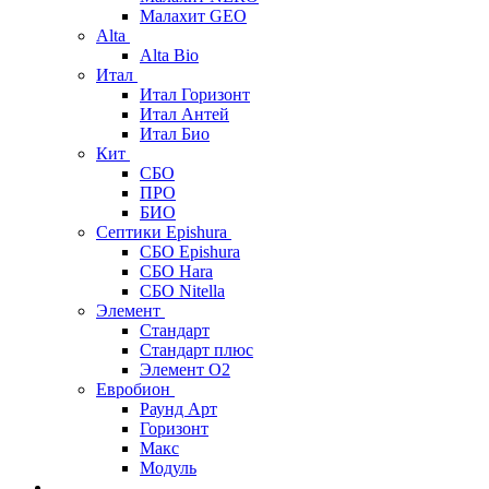
Малахит GEO
Alta
Alta Bio
Итал
Итал Горизонт
Итал Антей
Итал Био
Кит
СБО
ПРО
БИО
Септики Epishura
СБО Epishura
СБО Hara
СБО Nitella
Элемент
Стандарт
Стандарт плюс
Элемент О2
Евробион
Раунд Арт
Горизонт
Макс
Модуль