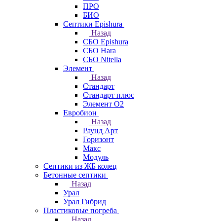
ПРО
БИО
Септики Epishura
Назад
СБО Epishura
СБО Hara
СБО Nitella
Элемент
Назад
Стандарт
Стандарт плюс
Элемент О2
Евробион
Назад
Раунд Арт
Горизонт
Макс
Модуль
Септики из ЖБ колец
Бетонные септики
Назад
Урал
Урал Гибрид
Пластиковые погреба
Назад