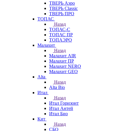
ТВЕРЬ Аэро
ТВЕРЬ Classic
ТВЕРЬ ПРО
ТОПАС
Назад
ТОПАС-С
ТОПАС ПР
ТОПАЭРО
Малахит
Назад
Малахит AIR
Малахит ПР
Малахит NERO
Малахит GEO
Alta
Назад
Alta Bio
Итал
Назад
Итал Горизонт
Итал Антей
Итал Био
Кит
Назад
СБО